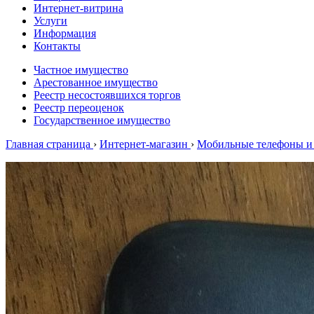
Интернет-витрина
Услуги
Информация
Контакты
Частное имущество
Арестованное имущество
Реестр несостоявшихся торгов
Реестр переоценок
Государственное имущество
Главная страница
›
Интернет-магазин
›
Мобильные телефоны и 