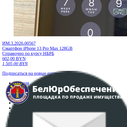
ИМ.3.2026.00567
Смартфон iPhone 13 Pro Max 128GB
Справочно по курсу НБРБ
602,00
BYN
1 505,00
BYN
Подписаться на новые поступления
Главная
Аукционы
Интернет-магазин
Регламент организации и проведения торгов
Пользовательское соглашение
Политика в отношении обработки персональных
данных
ПОЛОЖЕНИЕ О ПОЛИТИКЕ ОБРАБОТКИ COOKIE-