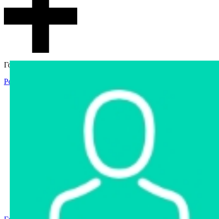
Гостевой доступ
Регистрация
Вход
Главная
Аукцион
Интернет-магазин
Интернет-витрина
Услуги
Информация
Контакты
Частное имущество
Арестованное имущество
Реестр несостоявшихся торгов
Реестр переоценок
Государственное имущество