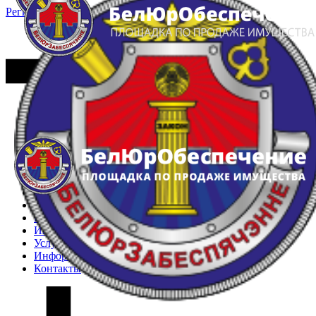
Регистрация
Вход
Главная
Арестованное имущество
Реестр несостоявшихся торгов
Реестр переоценок
Частное имущество
Государственное имущество
Интернет-магазин
Интернет-витрина
Услуги
Информация
Контакты