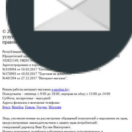
ФАЙЛОВ
Настройки cookie-файлов
Контакты
© 2026 Республиканское унитарное предприятие по оказанию
услуг "БелЮрОбеспечение" - Все права защищены авторским
правом
Республиканское унитарное предприятие по оказанию услуг "БелЮрОбеспечение"
Юридический адрес: г. Минск, пр-т. Дзержинского, 1Б, e-mail:
kanc@rup.by
, УНП
192821149, ОКПО 500111895000
Зарегистрировано в торговом реестре Республики Беларусь:
№310994 от 10.03.2017 "Оптовая торговля без торговых объектов";
№370993 от 10.03.2017 "Торговля на аукционах";
№401394 от 27.12.2017 "Интернет-магазин".
Режим работы интернет-магазина
e-auction.by
:
Понедельник – пятница: с 9:00 до 18:00, перерыв на обед: с 13:00 до 14:00
Суббота, воскресенье - выходной
Адреса филиалов и контактые телефоны:
Брест
,
Витебск
,
Гомель
,
Гродно
,
Могилёв
.
Лица, уполномоченные на рассмотрение обращений покупателей о нарушении их прав,
предусмотренных законодательством о защите прав потребителей:
генеральный директор Веко Руслан Викторович.
Номера контактных телефонов работников местных исполнительных и