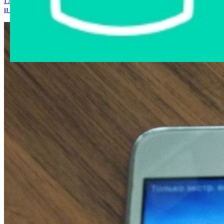
Главная страница
›
Интернет-магазин
›
Мобильные телефоны
и аксессуары
›
HUAWEI MYA-L22