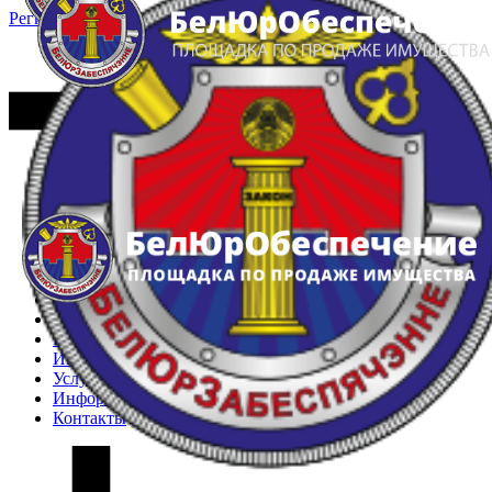
Регистрация
Вход
Главная
Арестованное имущество
Реестр несостоявшихся торгов
Реестр переоценок
Частное имущество
Государственное имущество
Интернет-магазин
Интернет-витрина
Услуги
Информация
Контакты