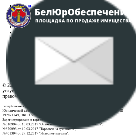
Главная
Аукционы
Интернет-магазин
Регламент организации и проведения торгов
Пользовательское соглашение
Политика в отношении обработки персональных
данных
ПОЛОЖЕНИЕ О ПОЛИТИКЕ ОБРАБОТКИ COOKIE-
ФАЙЛОВ
Настройки cookie-файлов
Контакты
© 2026 Республиканское унитарное предприятие по оказанию
услуг "БелЮрОбеспечение" - Все права защищены авторским
правом
Республиканское унитарное предприятие по оказанию услуг "БелЮрОбеспечение"
Юридический адрес: г. Минск, пр-т. Дзержинского, 1Б, e-mail:
kanc@rup.by
, УНП
192821149, ОКПО 500111895000
Зарегистрировано в торговом реестре Республики Беларусь:
№310994 от 10.03.2017 "Оптовая торговля без торговых объектов";
№370993 от 10.03.2017 "Торговля на аукционах";
№401394 от 27.12.2017 "Интернет-магазин".