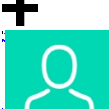
Гостевой доступ
Регистрация
Вход
Главная
Аукцион
Интернет-магазин
Интернет-витрина
Услуги
Информация
Контакты
Частное имущество
Арестованное имущество
Реестр несостоявшихся торгов
Реестр переоценок
Государственное имущество