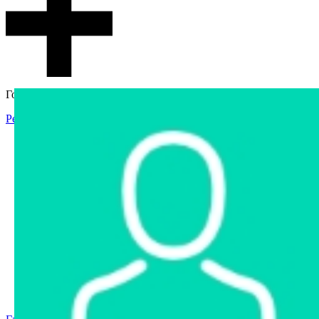
Гостевой доступ
Регистрация
Вход
Главная
Аукцион
Интернет-магазин
Интернет-витрина
Услуги
Информация
Контакты
Частное имущество
Арестованное имущество
Реестр несостоявшихся торгов
Реестр переоценок
Государственное имущество