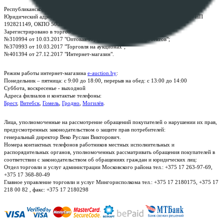
Республиканское унитарное предприятие по оказанию услуг "БелЮрОбеспечение"
Юридический адрес: г. Минск, пр-т. Дзержинского, 1Б, e-mail:
kanc@rup.by
, УНП
192821149, ОКПО 500111895000
Зарегистрировано в торговом реестре Республики Беларусь:
№310994 от 10.03.2017 "Оптовая торговля без торговых объектов";
№370993 от 10.03.2017 "Торговля на аукционах";
№401394 от 27.12.2017 "Интернет-магазин".
Режим работы интернет-магазина
e-auction.by
:
Понедельник – пятница: с 9:00 до 18:00, перерыв на обед: с 13:00 до 14:00
Суббота, воскресенье - выходной
Адреса филиалов и контактые телефоны:
Брест
,
Витебск
,
Гомель
,
Гродно
,
Могилёв
.
Лица, уполномоченные на рассмотрение обращений покупателей о нарушении их прав,
предусмотренных законодательством о защите прав потребителей:
генеральный директор Веко Руслан Викторович.
Номера контактных телефонов работников местных исполнительных и
распорядительных органов, уполномоченных рассматривать обращения покупателей в
соответствии с законодательством об обращениях граждан и юридических лиц:
Отдел торговли и услуг администрации Московского района тел.: +375 17 263-97-69,
+375 17 368-80-49
Главное управление торговли и услуг Мингорисполкома тел.: +375 17 2180175, +375 17
218 00 82 , факс: +375 17 2180298