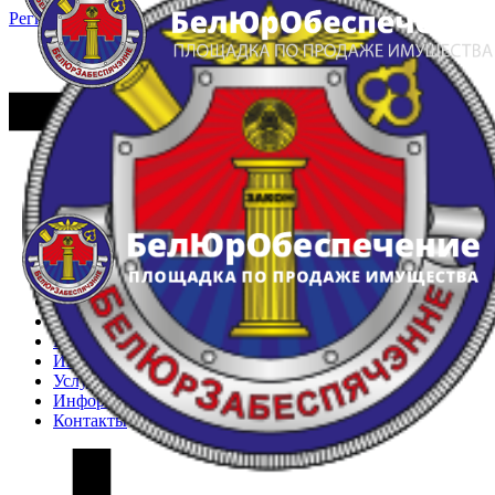
Регистрация
Вход
Главная
Арестованное имущество
Реестр несостоявшихся торгов
Реестр переоценок
Частное имущество
Государственное имущество
Интернет-магазин
Интернет-витрина
Услуги
Информация
Контакты