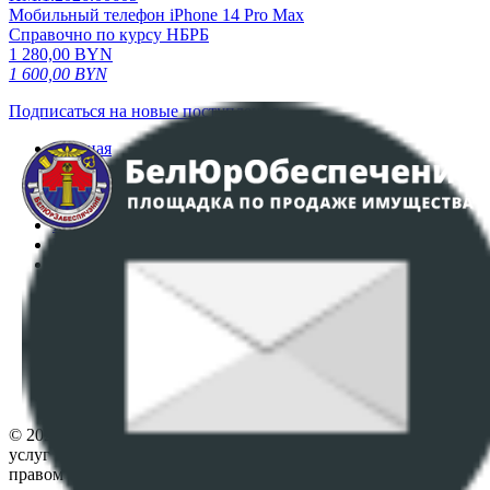
Мобильный телефон iPhone 14 Pro Max
Справочно по курсу НБРБ
1 280,00
BYN
1 600,00
BYN
Подписаться на новые поступления
Главная
Аукционы
Интернет-магазин
Регламент организации и проведения торгов
Пользовательское соглашение
Политика в отношении обработки персональных
данных
ПОЛОЖЕНИЕ О ПОЛИТИКЕ ОБРАБОТКИ COOKIE-
ФАЙЛОВ
Настройки cookie-файлов
Контакты
© 2026 Республиканское унитарное предприятие по оказанию
услуг "БелЮрОбеспечение" - Все права защищены авторским
правом