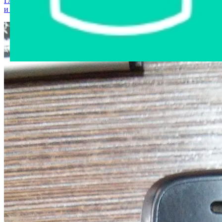
Главная страница
›
Интернет-магазин
›
Мобильные телефоны
и аксессуары
›
Мобильный телефон Samsung GT-E1080