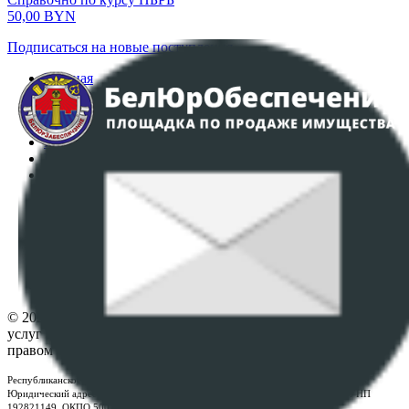
50,00
BYN
Подписаться на новые поступления
Главная
Аукционы
Интернет-магазин
Регламент организации и проведения торгов
Пользовательское соглашение
Политика в отношении обработки персональных
данных
ПОЛОЖЕНИЕ О ПОЛИТИКЕ ОБРАБОТКИ COOKIE-
ФАЙЛОВ
Настройки cookie-файлов
Контакты
© 2026 Республиканское унитарное предприятие по оказанию
услуг "БелЮрОбеспечение" - Все права защищены авторским
правом
Республиканское унитарное предприятие по оказанию услуг "БелЮрОбеспечение"
Юридический адрес: г. Минск, пр-т. Дзержинского, 1Б, e-mail:
kanc@rup.by
, УНП
192821149, ОКПО 500111895000