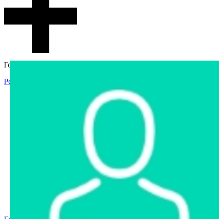
Гостевой доступ
Регистрация
Вход
Главная
Аукцион
Интернет-магазин
Интернет-витрина
Услуги
Информация
Контакты
Частное имущество
Арестованное имущество
Реестр несостоявшихся торгов
Реестр переоценок
Государственное имущество