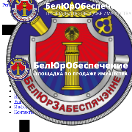
Регистрация
Вход
Главная
Арестованное имущество
Реестр несостоявшихся торгов
Реестр переоценок
Частное имущество
Государственное имущество
Интернет-магазин
Интернет-витрина
Услуги
Информация
Контакты