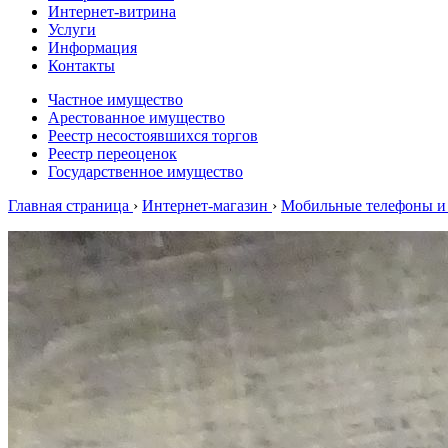
Интернет-витрина
Услуги
Информация
Контакты
Частное имущество
Арестованное имущество
Реестр несостоявшихся торгов
Реестр переоценок
Государственное имущество
Главная страница
›
Интернет-магазин
›
Мобильные телефоны и 