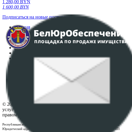
1 280,00
BYN
1 600,00
BYN
Подписаться на новые поступления
Главная
Аукционы
Интернет-магазин
Регламент организации и проведения торгов
Пользовательское соглашение
Политика в отношении обработки персональных
данных
ПОЛОЖЕНИЕ О ПОЛИТИКЕ ОБРАБОТКИ COOKIE-
ФАЙЛОВ
Настройки cookie-файлов
Контакты
© 2026 Республиканское унитарное предприятие по оказанию
услуг "БелЮрОбеспечение" - Все права защищены авторским
правом
Республиканское унитарное предприятие по оказанию услуг "БелЮрОбеспечение"
Юридический адрес: г. Минск, пр-т. Дзержинского, 1Б, e-mail:
kanc@rup.by
, УНП