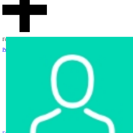
Гостевой доступ
Регистрация
Вход
Главная
Аукцион
Интернет-магазин
Интернет-витрина
Услуги
Информация
Контакты
Частное имущество
Арестованное имущество
Реестр несостоявшихся торгов
Реестр переоценок
Государственное имущество