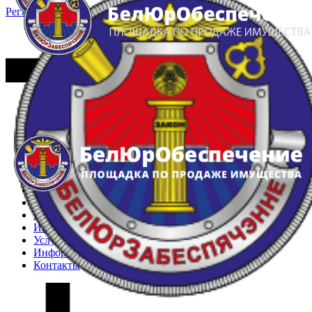
Регистрация
Вход
Главная
Арестованное имущество
Реестр несостоявшихся торгов
Реестр переоценок
Частное имущество
Государственное имущество
Интернет-магазин
Интернет-витрина
Услуги
Информация
Контакты