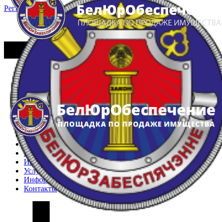
Регистрация
Вход
Главная
Арестованное имущество
Реестр несостоявшихся торгов
Реестр переоценок
Частное имущество
Государственное имущество
Интернет-магазин
Интернет-витрина
Услуги
Информация
Контакты