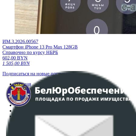
ИМ.3.2026.00567
Смартфон iPhone 13 Pro Max 128GB
Справочно по курсу НБРБ
602,00
BYN
1 505,00
BYN
Подписаться на новые поступления
Главная
Аукционы
Интернет-магазин
Регламент организации и проведения торгов
Пользовательское соглашение
Политика в отношении обработки персональных
данных
ПОЛОЖЕНИЕ О ПОЛИТИКЕ ОБРАБОТКИ COOKIE-
ФАЙЛОВ