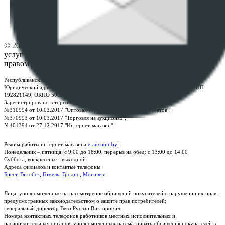
Настройки cookie-файлов
Контакты
© 2026 Республиканское унитарное предприятие по оказанию
услуг "БелЮрОбеспечение" - Все права защищены авторским
правом
Республиканское унитарное предприятие по оказанию услуг "БелЮрОбеспечение"
Юридический адрес: г. Минск, пр-т. Дзержинского, 1Б, e-mail:
kanc@rup.by
, УНП
192821149, ОКПО 500111895000
Зарегистрировано в торговом реестре Республики Беларусь:
№310994 от 10.03.2017 "Оптовая торговля без торговых объектов";
№370993 от 10.03.2017 "Торговля на аукционах";
№401394 от 27.12.2017 "Интернет-магазин".
Режим работы интернет-магазина
e-auction.by
:
Понедельник – пятница: с 9:00 до 18:00, перерыв на обед: с 13:00 до 14:00
Суббота, воскресенье - выходной
Адреса филиалов и контактые телефоны:
Брест
,
Витебск
,
Гомель
,
Гродно
,
Могилёв
.
Лица, уполномоченные на рассмотрение обращений покупателей о нарушении их прав,
предусмотренных законодательством о защите прав потребителей:
генеральный директор Веко Руслан Викторович.
Номера контактных телефонов работников местных исполнительных и
распорядительных органов, уполномоченных рассматривать обращения покупателей в