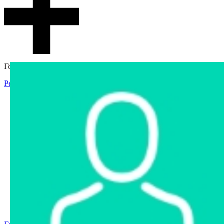
Гостевой доступ
Регистрация
Вход
Главная
Аукцион
Интернет-магазин
Интернет-витрина
Услуги
Информация
Контакты
Частное имущество
Арестованное имущество
Реестр несостоявшихся торгов
Реестр переоценок
Государственное имущество