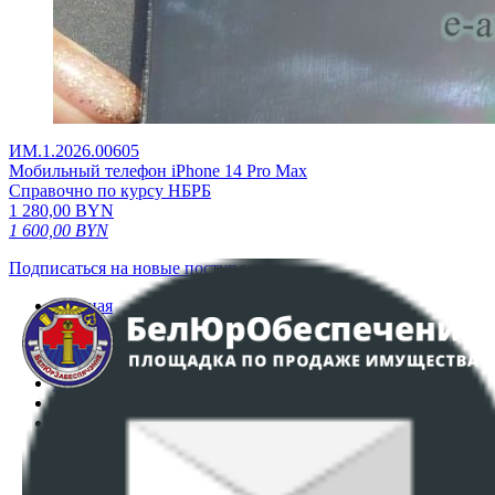
ИМ.1.2026.00605
Мобильный телефон iPhone 14 Pro Max
Справочно по курсу НБРБ
1 280,00
BYN
1 600,00
BYN
Подписаться на новые поступления
Главная
Аукционы
Интернет-магазин
Регламент организации и проведения торгов
Пользовательское соглашение
Политика в отношении обработки персональных
данных
ПОЛОЖЕНИЕ О ПОЛИТИКЕ ОБРАБОТКИ COOKIE-
ФАЙЛОВ