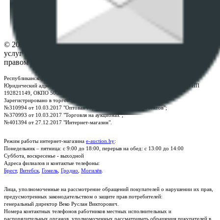
Настройки cookie-файлов
Контакты
© 2026 Республиканское унитарное предприятие по оказанию
услуг "БелЮрОбеспечение" - Все права защищены авторским
правом
Республиканское унитарное предприятие по оказанию услуг "БелЮрОбеспечение"
Юридический адрес: г. Минск, пр-т. Дзержинского, 1Б, e-mail:
kanc@rup.by
, УНП
192821149, ОКПО 500111895000
Зарегистрировано в торговом реестре Республики Беларусь:
№310994 от 10.03.2017 "Оптовая торговля без торговых объектов";
№370993 от 10.03.2017 "Торговля на аукционах";
№401394 от 27.12.2017 "Интернет-магазин".
Режим работы интернет-магазина
e-auction.by
:
Понедельник – пятница: с 9:00 до 18:00, перерыв на обед: с 13:00 до 14:00
Суббота, воскресенье - выходной
Адреса филиалов и контактые телефоны:
Брест
,
Витебск
,
Гомель
,
Гродно
,
Могилёв
.
Лица, уполномоченные на рассмотрение обращений покупателей о нарушении их прав,
предусмотренных законодательством о защите прав потребителей:
генеральный директор Веко Руслан Викторович.
Номера контактных телефонов работников местных исполнительных и
распорядительных органов, уполномоченных рассматривать обращения покупателей в