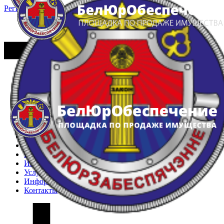
Регистрация
Вход
Главная
Арестованное имущество
Реестр несостоявшихся торгов
Реестр переоценок
Частное имущество
Государственное имущество
Интернет-магазин
Интернет-витрина
Услуги
Информация
Контакты