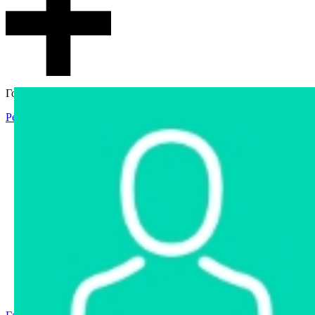
Гостевой доступ
Регистрация
Вход
Главная
Аукцион
Интернет-магазин
Интернет-витрина
Услуги
Информация
Контакты
Частное имущество
Арестованное имущество
Реестр несостоявшихся торгов
Реестр переоценок
Государственное имущество