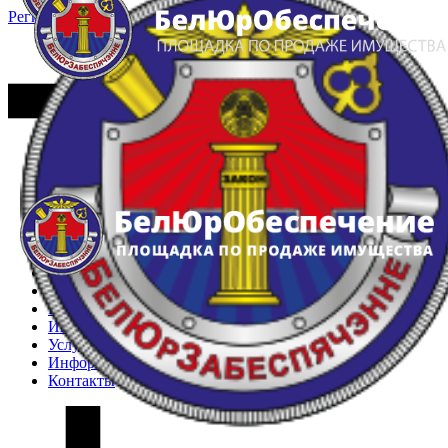
Регистрация
Вход
Главная
Арестованное имущество
Реестр несостоявшихся торгов
Реестр переоценок
Частное имущество
Государственное имущество
Интернет-магазин
Интернет-витрина
Услуги
Информация
Контакты