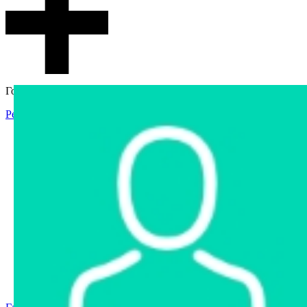
Гостевой доступ
Регистрация
Вход
Главная
Аукцион
Интернет-магазин
Интернет-витрина
Услуги
Информация
Контакты
Частное имущество
Арестованное имущество
Реестр несостоявшихся торгов
Реестр переоценок
Государственное имущество