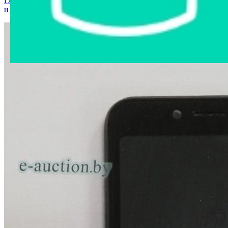
Главная страница
›
Интернет-магазин
›
Мобильные телефоны
и аксессуары
›
Мобильный телефон Texet TM-5083