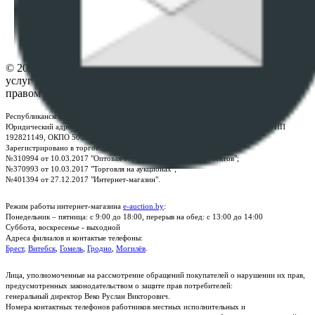
Настройки cookie-файлов
Контакты
© 2026 Республиканское унитарное предприятие по оказанию
услуг "БелЮрОбеспечение" - Все права защищены авторским
правом
Республиканское унитарное предприятие по оказанию услуг "БелЮрОбеспечение"
Юридический адрес: г. Минск, пр-т. Дзержинского, 1Б, e-mail:
kanc@rup.by
, УНП
192821149, ОКПО 500111895000
Зарегистрировано в торговом реестре Республики Беларусь:
№310994 от 10.03.2017 "Оптовая торговля без торговых объектов";
№370993 от 10.03.2017 "Торговля на аукционах";
№401394 от 27.12.2017 "Интернет-магазин".
Режим работы интернет-магазина
e-auction.by
:
Понедельник – пятница: с 9:00 до 18:00, перерыв на обед: с 13:00 до 14:00
Суббота, воскресенье - выходной
Адреса филиалов и контактые телефоны:
Брест
,
Витебск
,
Гомель
,
Гродно
,
Могилёв
.
Лица, уполномоченные на рассмотрение обращений покупателей о нарушении их прав,
предусмотренных законодательством о защите прав потребителей:
генеральный директор Веко Руслан Викторович.
Номера контактных телефонов работников местных исполнительных и