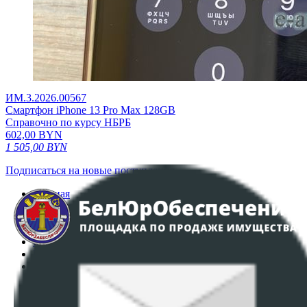
ИМ.3.2026.00567
Смартфон iPhone 13 Pro Max 128GB
Справочно по курсу НБРБ
602,00
BYN
1 505,00
BYN
Подписаться на новые поступления
Главная
Аукционы
Интернет-магазин
Регламент организации и проведения торгов
Пользовательское соглашение
Политика в отношении обработки персональных
данных
ПОЛОЖЕНИЕ О ПОЛИТИКЕ ОБРАБОТКИ COOKIE-
ФАЙЛОВ