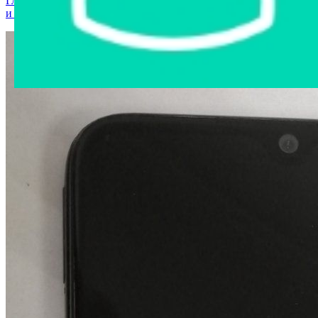
Главная страница
›
Интернет-магазин
›
Мобильные телефоны
и аксессуары
›
Мобильный телефон Xiaomi Redmi M1908C3JG