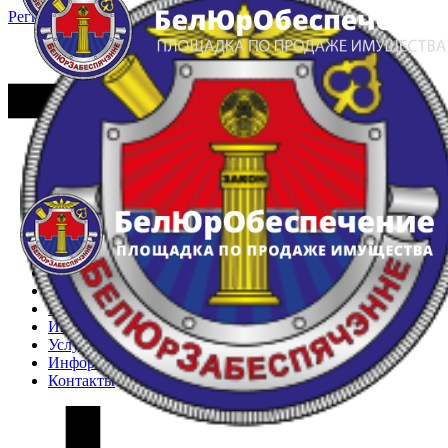
Регистрация
Вход
Главная
Арестованное имущество
Реестр несостоявшихся торгов
Реестр переоценок
Частное имущество
Государственное имущество
Интернет-магазин
Интернет-витрина
Услуги
Информация
Контакты