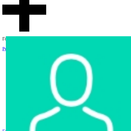
Гостевой доступ
Регистрация
Вход
Главная
Аукцион
Интернет-магазин
Интернет-витрина
Услуги
Информация
Контакты
Частное имущество
Арестованное имущество
Реестр несостоявшихся торгов
Реестр переоценок
Государственное имущество