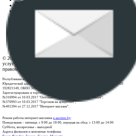
Пользовательское соглашение
Политика в отношении обработки персональных
данных
ПОЛОЖЕНИЕ О ПОЛИТИКЕ ОБРАБОТКИ COOKIE-
ФАЙЛОВ
Настройки cookie-файлов
Контакты
© 2026 Республиканское унитарное предприятие по оказанию
услуг "БелЮрОбеспечение" - Все права защищены авторским
правом
Республиканское унитарное предприятие по оказанию услуг "БелЮрОбеспечение"
Юридический адрес: г. Минск, пр-т. Дзержинского, 1Б, e-mail:
kanc@rup.by
, УНП
192821149, ОКПО 500111895000
Зарегистрировано в торговом реестре Республики Беларусь:
№310994 от 10.03.2017 "Оптовая торговля без торговых объектов";
№370993 от 10.03.2017 "Торговля на аукционах";
№401394 от 27.12.2017 "Интернет-магазин".
Режим работы интернет-магазина
e-auction.by
:
Понедельник – пятница: с 9:00 до 18:00, перерыв на обед: с 13:00 до 14:00
Суббота, воскресенье - выходной
Адреса филиалов и контактые телефоны:
Брест
,
Витебск
,
Гомель
,
Гродно
,
Могилёв
.