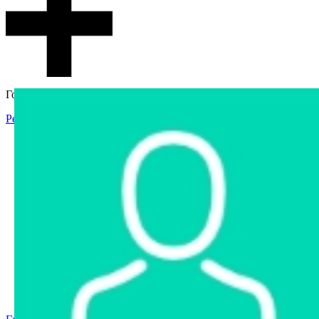
Гостевой доступ
Регистрация
Вход
Главная
Аукцион
Интернет-магазин
Интернет-витрина
Услуги
Информация
Контакты
Частное имущество
Арестованное имущество
Реестр несостоявшихся торгов
Реестр переоценок
Государственное имущество