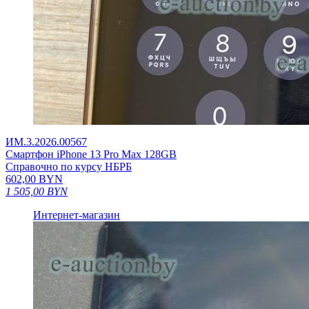
ИМ.3.2026.00567
Смартфон iPhone 13 Pro Max 128GB
Справочно по курсу НБРБ
602,00
BYN
1 505,00
BYN
Интернет-магазин