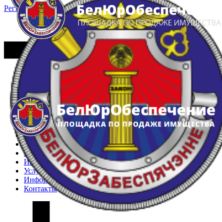
Регистрация
Вход
Главная
Арестованное имущество
Реестр несостоявшихся торгов
Реестр переоценок
Частное имущество
Государственное имущество
Интернет-магазин
Интернет-витрина
Услуги
Информация
Контакты