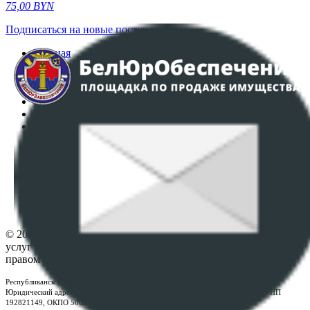
75,00
BYN
Подписаться на новые поступления
Главная
Аукционы
Интернет-магазин
Регламент организации и проведения торгов
Пользовательское соглашение
Политика в отношении обработки персональных
данных
ПОЛОЖЕНИЕ О ПОЛИТИКЕ ОБРАБОТКИ COOKIE-
ФАЙЛОВ
Настройки cookie-файлов
Контакты
© 2026 Республиканское унитарное предприятие по оказанию
услуг "БелЮрОбеспечение" - Все права защищены авторским
правом
Республиканское унитарное предприятие по оказанию услуг "БелЮрОбеспечение"
Юридический адрес: г. Минск, пр-т. Дзержинского, 1Б, e-mail:
kanc@rup.by
, УНП
192821149, ОКПО 500111895000