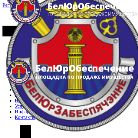
Регистрация
Вход
Главная
Арестованное имущество
Реестр несостоявшихся торгов
Реестр переоценок
Частное имущество
Государственное имущество
Интернет-магазин
Интернет-витрина
Услуги
Информация
Контакты