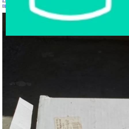
Главная страница
›
Интернет-магазин
›
Посуда и кухонные
принадлежности
›
Бокал стеклянный Изабелла