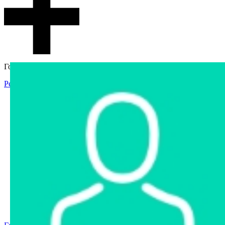
Гостевой доступ
Регистрация
Вход
Главная
Аукцион
Интернет-магазин
Интернет-витрина
Услуги
Информация
Контакты
Частное имущество
Арестованное имущество
Реестр несостоявшихся торгов
Реестр переоценок
Государственное имущество