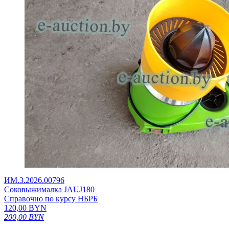
ИМ.3.2026.00796
Соковыжималка JAUJ180
Справочно по курсу НБРБ
120,00
BYN
200,00
BYN