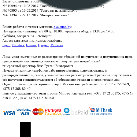
Зарегистрировано в торговом реестре Республики Беларусь:
№310994 от 10.03.2017 "Оптовая торговля без торговых объектов";
№370993 от 10.03.2017 "Торговля на аукционах";
№401394 от 27.12.2017 "Интернет-магазин".
Режим работы интернет-магазина
e-auction.by
:
Понедельник – пятница: с 9:00 до 18:00, перерыв на обед: с 13:00 до 14:00
Суббота, воскресенье - выходной
Адреса филиалов и контактые телефоны:
Брест
,
Витебск
,
Гомель
,
Гродно
,
Могилёв
.
Лица, уполномоченные на рассмотрение обращений покупателей о нарушении их прав,
предусмотренных законодательством о защите прав потребителей:
генеральный директор Веко Руслан Викторович.
Номера контактных телефонов работников местных исполнительных и
распорядительных органов, уполномоченных рассматривать обращения покупателей в
соответствии с законодательством об обращениях граждан и юридических лиц:
Отдел торговли и услуг администрации Московского района тел.: +375 17 263-97-69,
+375 17 368-80-49
Главное управление торговли и услуг Мингорисполкома тел.: +375 17 2180175, +375 17
218 00 82 , факс: +375 17 2180298