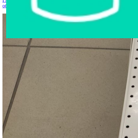
Главная страница
›
Интернет-магазин
›
Станки и
оборудование
›
Полка Техрол 100*51