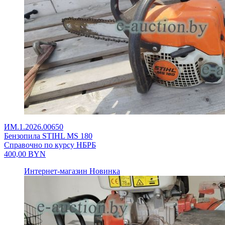
ИМ.1.2026.00650
Бензопила STIHL MS 180
Справочно по курсу НБРБ
400,00
BYN
Интернет-магазин
Новинка