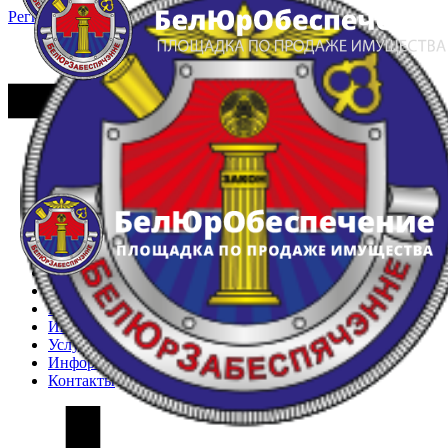
Регистрация
Вход
Главная
Арестованное имущество
Реестр несостоявшихся торгов
Реестр переоценок
Частное имущество
Государственное имущество
Интернет-магазин
Интернет-витрина
Услуги
Информация
Контакты