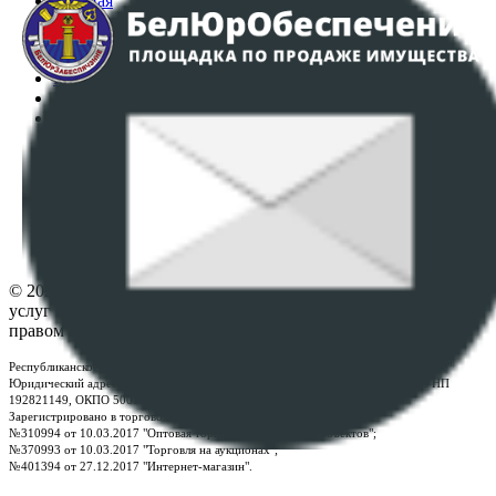
Главная
Аукционы
Интернет-магазин
Регламент организации и проведения торгов
Пользовательское соглашение
Политика в отношении обработки персональных
данных
ПОЛОЖЕНИЕ О ПОЛИТИКЕ ОБРАБОТКИ COOKIE-
ФАЙЛОВ
Настройки cookie-файлов
Контакты
© 2026 Республиканское унитарное предприятие по оказанию
услуг "БелЮрОбеспечение" - Все права защищены авторским
правом
Республиканское унитарное предприятие по оказанию услуг "БелЮрОбеспечение"
Юридический адрес: г. Минск, пр-т. Дзержинского, 1Б, e-mail:
kanc@rup.by
, УНП
192821149, ОКПО 500111895000
Зарегистрировано в торговом реестре Республики Беларусь:
№310994 от 10.03.2017 "Оптовая торговля без торговых объектов";
№370993 от 10.03.2017 "Торговля на аукционах";
№401394 от 27.12.2017 "Интернет-магазин".