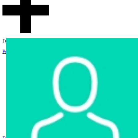
Гостевой доступ
Регистрация
Вход
Главная
Аукцион
Интернет-магазин
Интернет-витрина
Услуги
Информация
Контакты
Частное имущество
Арестованное имущество
Реестр несостоявшихся торгов
Реестр переоценок
Государственное имущество