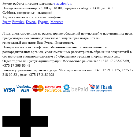
Режим работы интернет-магазина
e-auction.by
:
Понедельник – пятница: с 9:00 до 18:00, перерыв на обед: с 13:00 до 14:00
Суббота, воскресенье - выходной
Адреса филиалов и контактые телефоны:
Брест
,
Витебск
,
Гомель
,
Гродно
,
Могилёв
.
Лица, уполномоченные на рассмотрение обращений покупателей о нарушении их прав,
предусмотренных законодательством о защите прав потребителей:
генеральный директор Веко Руслан Викторович.
Номера контактных телефонов работников местных исполнительных и
распорядительных органов, уполномоченных рассматривать обращения покупателей в
соответствии с законодательством об обращениях граждан и юридических лиц:
Отдел торговли и услуг администрации Московского района тел.: +375 17 263-97-69,
+375 17 368-80-49
Главное управление торговли и услуг Мингорисполкома тел.: +375 17 2180175, +375 17
218 00 82 , факс: +375 17 2180298