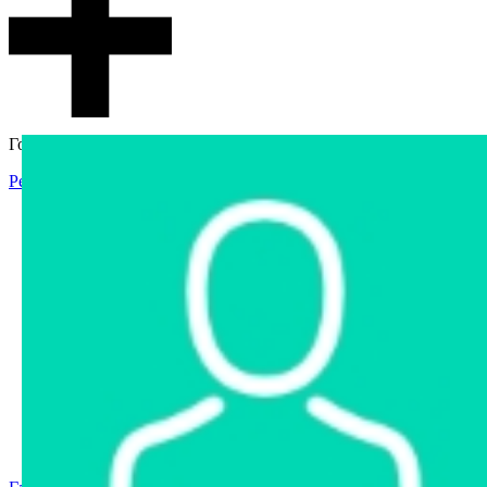
Гостевой доступ
Регистрация
Вход
Главная
Аукцион
Интернет-магазин
Интернет-витрина
Услуги
Информация
Контакты
Частное имущество
Арестованное имущество
Реестр несостоявшихся торгов
Реестр переоценок
Государственное имущество