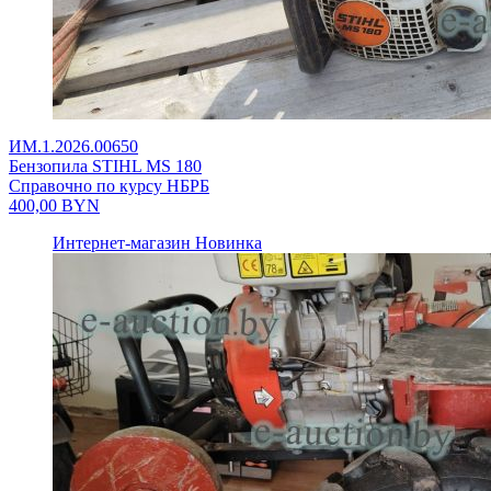
ИМ.1.2026.00650
Бензопила STIHL MS 180
Справочно по курсу НБРБ
400,00
BYN
Интернет-магазин
Новинка