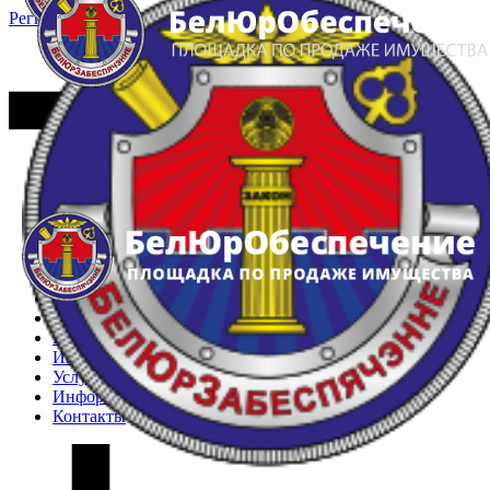
Регистрация
Вход
Главная
Арестованное имущество
Реестр несостоявшихся торгов
Реестр переоценок
Частное имущество
Государственное имущество
Интернет-магазин
Интернет-витрина
Услуги
Информация
Контакты