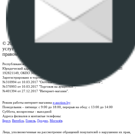
данных
ПОЛОЖЕНИЕ О ПОЛИТИКЕ ОБРАБОТКИ COOKIE-
ФАЙЛОВ
Настройки cookie-файлов
Контакты
© 2026 Республиканское унитарное предприятие по оказанию
услуг "БелЮрОбеспечение" - Все права защищены авторским
правом
Республиканское унитарное предприятие по оказанию услуг "БелЮрОбеспечение"
Юридический адрес: г. Минск, пр-т. Дзержинского, 1Б, e-mail:
kanc@rup.by
, УНП
192821149, ОКПО 500111895000
Зарегистрировано в торговом реестре Республики Беларусь:
№310994 от 10.03.2017 "Оптовая торговля без торговых объектов";
№370993 от 10.03.2017 "Торговля на аукционах";
№401394 от 27.12.2017 "Интернет-магазин".
Режим работы интернет-магазина
e-auction.by
:
Понедельник – пятница: с 9:00 до 18:00, перерыв на обед: с 13:00 до 14:00
Суббота, воскресенье - выходной
Адреса филиалов и контактые телефоны:
Брест
,
Витебск
,
Гомель
,
Гродно
,
Могилёв
.
Лица, уполномоченные на рассмотрение обращений покупателей о нарушении их прав,