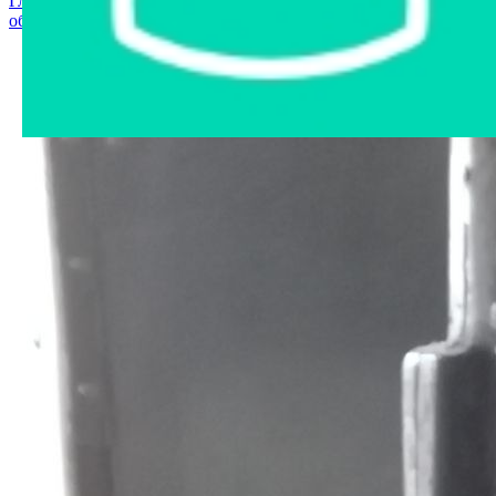
Главная страница
›
Интернет-магазин
›
Станки и
оборудование
›
Станок настольно-сверлильный