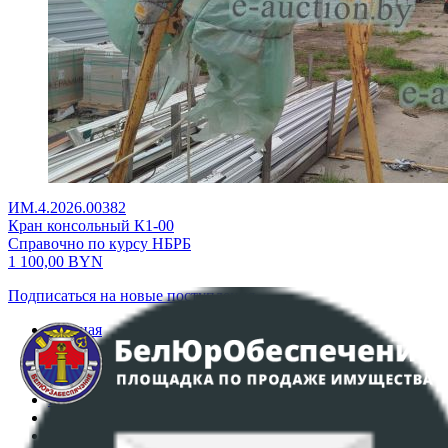
ИМ.4.2026.00382
Кран консольный К1-00
Справочно по курсу НБРБ
1 100,00
BYN
Подписаться на новые поступления
Главная
Аукционы
Интернет-магазин
Регламент организации и проведения торгов
Пользовательское соглашение
Политика в отношении обработки персональных