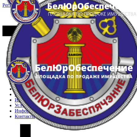
Регистрация
Вход
Главная
Арестованное имущество
Реестр несостоявшихся торгов
Реестр переоценок
Частное имущество
Государственное имущество
Интернет-магазин
Интернет-витрина
Услуги
Информация
Контакты