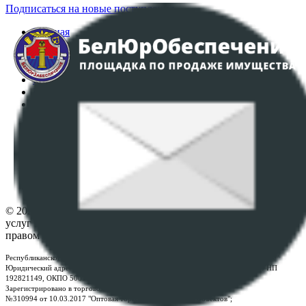
Подписаться на новые поступления
Главная
Аукционы
Интернет-магазин
Регламент организации и проведения торгов
Пользовательское соглашение
Политика в отношении обработки персональных
данных
ПОЛОЖЕНИЕ О ПОЛИТИКЕ ОБРАБОТКИ COOKIE-
ФАЙЛОВ
Настройки cookie-файлов
Контакты
© 2026 Республиканское унитарное предприятие по оказанию
услуг "БелЮрОбеспечение" - Все права защищены авторским
правом
Республиканское унитарное предприятие по оказанию услуг "БелЮрОбеспечение"
Юридический адрес: г. Минск, пр-т. Дзержинского, 1Б, e-mail:
kanc@rup.by
, УНП
192821149, ОКПО 500111895000
Зарегистрировано в торговом реестре Республики Беларусь:
№310994 от 10.03.2017 "Оптовая торговля без торговых объектов";