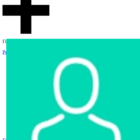
Гостевой доступ
Регистрация
Вход
Главная
Аукцион
Интернет-магазин
Интернет-витрина
Услуги
Информация
Контакты
Частное имущество
Арестованное имущество
Реестр несостоявшихся торгов
Реестр переоценок
Государственное имущество