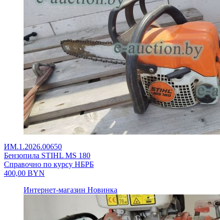
ИМ.1.2026.00650
Бензопила STIHL MS 180
Справочно по курсу НБРБ
400,00
BYN
Интернет-магазин
Новинка