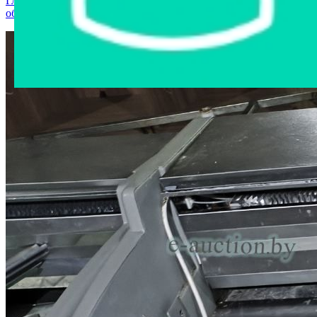
Главная страница
›
Интернет-магазин
›
Станки и
оборудование
›
Шкаф холодильный ДВИНА 120 инв.2679