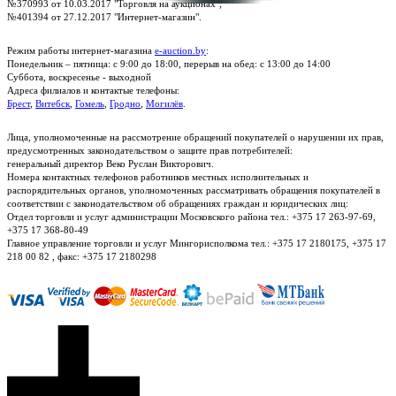
№370993 от 10.03.2017 "Торговля на аукционах";
№401394 от 27.12.2017 "Интернет-магазин".
Режим работы интернет-магазина
e-auction.by
:
Понедельник – пятница: с 9:00 до 18:00, перерыв на обед: с 13:00 до 14:00
Суббота, воскресенье - выходной
Адреса филиалов и контактые телефоны:
Брест
,
Витебск
,
Гомель
,
Гродно
,
Могилёв
.
Лица, уполномоченные на рассмотрение обращений покупателей о нарушении их прав,
предусмотренных законодательством о защите прав потребителей:
генеральный директор Веко Руслан Викторович.
Номера контактных телефонов работников местных исполнительных и
распорядительных органов, уполномоченных рассматривать обращения покупателей в
соответствии с законодательством об обращениях граждан и юридических лиц:
Отдел торговли и услуг администрации Московского района тел.: +375 17 263-97-69,
+375 17 368-80-49
Главное управление торговли и услуг Мингорисполкома тел.: +375 17 2180175, +375 17
218 00 82 , факс: +375 17 2180298