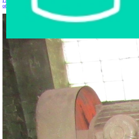
Главная страница
›
Интернет-магазин
›
Станки и
оборудование
›
Молот М4127 инв. 45400