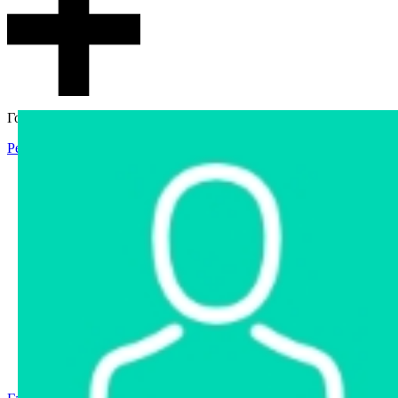
Гостевой доступ
Регистрация
Вход
Главная
Аукцион
Интернет-магазин
Интернет-витрина
Услуги
Информация
Контакты
Частное имущество
Арестованное имущество
Реестр несостоявшихся торгов
Реестр переоценок
Государственное имущество