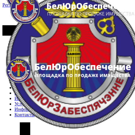
Регистрация
Вход
Главная
Арестованное имущество
Реестр несостоявшихся торгов
Реестр переоценок
Частное имущество
Государственное имущество
Интернет-магазин
Интернет-витрина
Услуги
Информация
Контакты