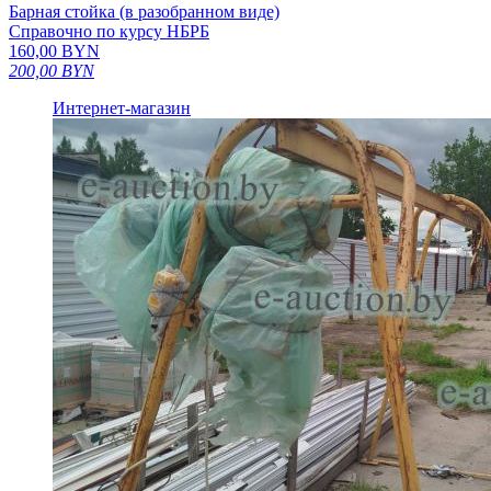
Барная стойка (в разобранном виде)
Справочно по курсу НБРБ
160,00
BYN
200,00
BYN
Интернет-магазин