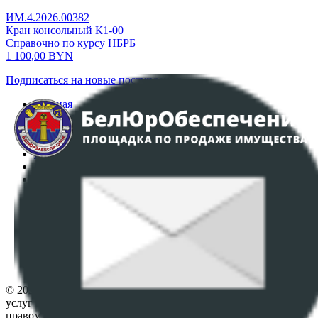
ИМ.4.2026.00382
Кран консольный К1-00
Справочно по курсу НБРБ
1 100,00
BYN
Подписаться на новые поступления
Главная
Аукционы
Интернет-магазин
Регламент организации и проведения торгов
Пользовательское соглашение
Политика в отношении обработки персональных
данных
ПОЛОЖЕНИЕ О ПОЛИТИКЕ ОБРАБОТКИ COOKIE-
ФАЙЛОВ
Настройки cookie-файлов
Контакты
© 2026 Республиканское унитарное предприятие по оказанию
услуг "БелЮрОбеспечение" - Все права защищены авторским
правом