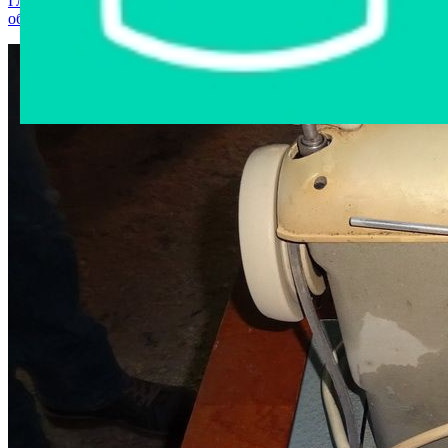
Главная страница
›
Интернет-магазин
›
Станки и
оборудование
›
Швейная машина Kohler