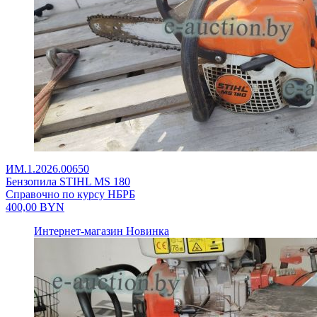
ИМ.1.2026.00650
Бензопила STIHL MS 180
Справочно по курсу НБРБ
400,00
BYN
Интернет-магазин
Новинка