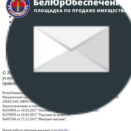
Аукционы
Интернет-магазин
Регламент организации и проведения торгов
Пользовательское соглашение
Политика в отношении обработки персональных
данных
ПОЛОЖЕНИЕ О ПОЛИТИКЕ ОБРАБОТКИ COOKIE-
ФАЙЛОВ
Настройки cookie-файлов
Контакты
© 2026 Республиканское унитарное предприятие по оказанию
услуг "БелЮрОбеспечение" - Все права защищены авторским
правом
Республиканское унитарное предприятие по оказанию услуг "БелЮрОбеспечение"
Юридический адрес: г. Минск, пр-т. Дзержинского, 1Б, e-mail:
kanc@rup.by
, УНП
192821149, ОКПО 500111895000
Зарегистрировано в торговом реестре Республики Беларусь:
№310994 от 10.03.2017 "Оптовая торговля без торговых объектов";
№370993 от 10.03.2017 "Торговля на аукционах";
№401394 от 27.12.2017 "Интернет-магазин".
Режим работы интернет-магазина
e-auction.by
: