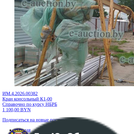
ИМ.4.2026.00382
Кран консольный К1-00
Справочно по курсу НБРБ
1 100,00
BYN
Подписаться на новые поступления
Главная