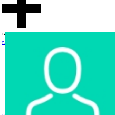
Гостевой доступ
Регистрация
Вход
Главная
Аукцион
Интернет-магазин
Интернет-витрина
Услуги
Информация
Контакты
Частное имущество
Арестованное имущество
Реестр несостоявшихся торгов
Реестр переоценок
Государственное имущество