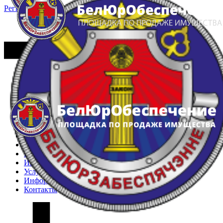
Регистрация
Вход
Главная
Арестованное имущество
Реестр несостоявшихся торгов
Реестр переоценок
Частное имущество
Государственное имущество
Интернет-магазин
Интернет-витрина
Услуги
Информация
Контакты