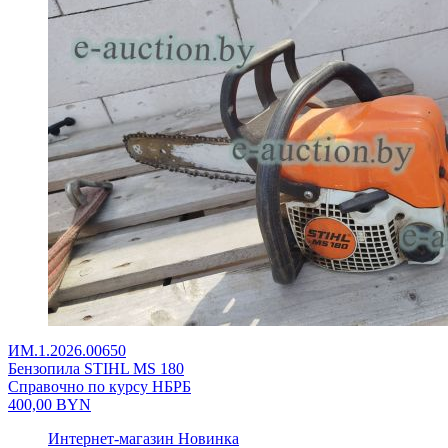
ИМ.1.2026.00650
Бензопила STIHL MS 180
Справочно по курсу НБРБ
400,00
BYN
Интернет-магазин
Новинка