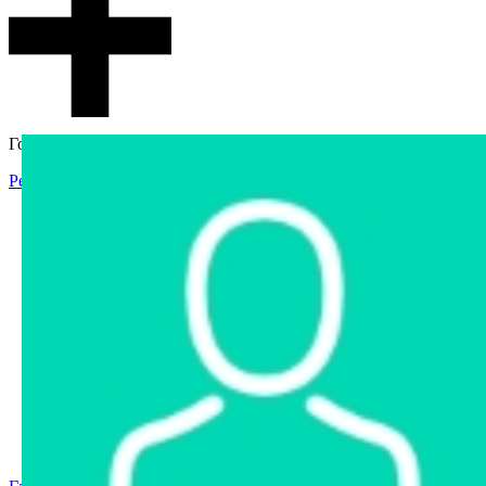
Гостевой доступ
Регистрация
Вход
Главная
Аукцион
Интернет-магазин
Интернет-витрина
Услуги
Информация
Контакты
Частное имущество
Арестованное имущество
Реестр несостоявшихся торгов
Реестр переоценок
Государственное имущество