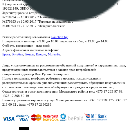
Юридический адрес: г. Минск, пр-т. Дзержинского, 1Б, e-mail:
kanc@rup.by
, УНП
192821149, ОКПО 500111895000
Зарегистрировано в торговом реестре Республики Беларусь:
№310994 от 10.03.2017 "Оптовая торговля без торговых объектов";
№370993 от 10.03.2017 "Торговля на аукционах";
№401394 от 27.12.2017 "Интернет-магазин".
Режим работы интернет-магазина
e-auction.by
:
Понедельник – пятница: с 9:00 до 18:00, перерыв на обед: с 13:00 до 14:00
Суббота, воскресенье - выходной
Адреса филиалов и контактые телефоны:
Брест
,
Витебск
,
Гомель
,
Гродно
,
Могилёв
.
Лица, уполномоченные на рассмотрение обращений покупателей о нарушении их прав,
предусмотренных законодательством о защите прав потребителей:
генеральный директор Веко Руслан Викторович.
Номера контактных телефонов работников местных исполнительных и
распорядительных органов, уполномоченных рассматривать обращения покупателей в
соответствии с законодательством об обращениях граждан и юридических лиц:
Отдел торговли и услуг администрации Московского района тел.: +375 17 263-97-69,
+375 17 368-80-49
Главное управление торговли и услуг Мингорисполкома тел.: +375 17 2180175, +375 17
218 00 82 , факс: +375 17 2180298