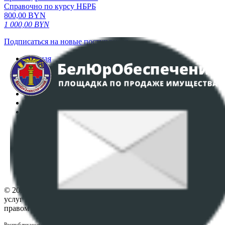
Справочно по курсу НБРБ
800,00
BYN
1 000,00
BYN
Подписаться на новые поступления
Главная
Аукционы
Интернет-магазин
Регламент организации и проведения торгов
Пользовательское соглашение
Политика в отношении обработки персональных
данных
ПОЛОЖЕНИЕ О ПОЛИТИКЕ ОБРАБОТКИ COOKIE-
ФАЙЛОВ
Настройки cookie-файлов
Контакты
© 2026 Республиканское унитарное предприятие по оказанию
услуг "БелЮрОбеспечение" - Все права защищены авторским
правом
Республиканское унитарное предприятие по оказанию услуг "БелЮрОбеспечение"