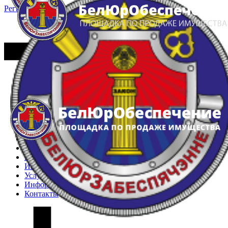
Регистрация
Вход
Главная
Арестованное имущество
Реестр несостоявшихся торгов
Реестр переоценок
Частное имущество
Государственное имущество
Интернет-магазин
Интернет-витрина
Услуги
Информация
Контакты