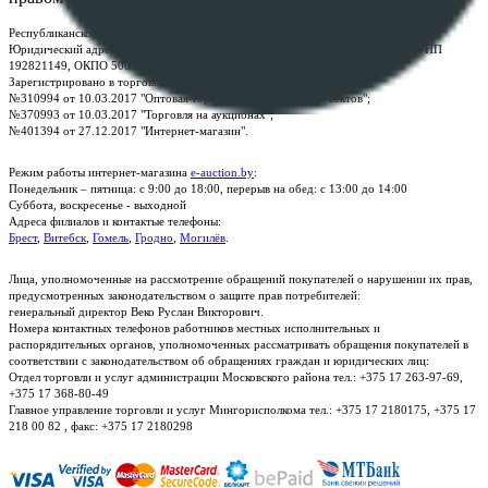
Республиканское унитарное предприятие по оказанию услуг "БелЮрОбеспечение"
Юридический адрес: г. Минск, пр-т. Дзержинского, 1Б, e-mail:
kanc@rup.by
, УНП
192821149, ОКПО 500111895000
Зарегистрировано в торговом реестре Республики Беларусь:
№310994 от 10.03.2017 "Оптовая торговля без торговых объектов";
№370993 от 10.03.2017 "Торговля на аукционах";
№401394 от 27.12.2017 "Интернет-магазин".
Режим работы интернет-магазина
e-auction.by
:
Понедельник – пятница: с 9:00 до 18:00, перерыв на обед: с 13:00 до 14:00
Суббота, воскресенье - выходной
Адреса филиалов и контактые телефоны:
Брест
,
Витебск
,
Гомель
,
Гродно
,
Могилёв
.
Лица, уполномоченные на рассмотрение обращений покупателей о нарушении их прав,
предусмотренных законодательством о защите прав потребителей:
генеральный директор Веко Руслан Викторович.
Номера контактных телефонов работников местных исполнительных и
распорядительных органов, уполномоченных рассматривать обращения покупателей в
соответствии с законодательством об обращениях граждан и юридических лиц:
Отдел торговли и услуг администрации Московского района тел.: +375 17 263-97-69,
+375 17 368-80-49
Главное управление торговли и услуг Мингорисполкома тел.: +375 17 2180175, +375 17
218 00 82 , факс: +375 17 2180298