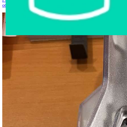
Главная страница
›
Интернет-магазин
›
Станки и
оборудование
›
Кассовый аппарат КСА ЭЛВЕС-МК-1