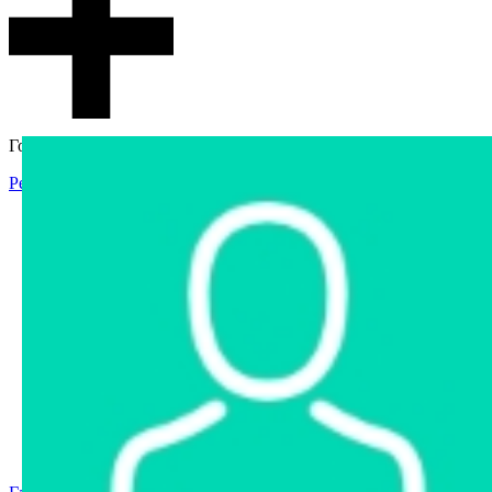
Гостевой доступ
Регистрация
Вход
Главная
Аукцион
Интернет-магазин
Интернет-витрина
Услуги
Информация
Контакты
Частное имущество
Арестованное имущество
Реестр несостоявшихся торгов
Реестр переоценок
Государственное имущество