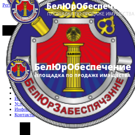
Регистрация
Вход
Главная
Арестованное имущество
Реестр несостоявшихся торгов
Реестр переоценок
Частное имущество
Государственное имущество
Интернет-магазин
Интернет-витрина
Услуги
Информация
Контакты