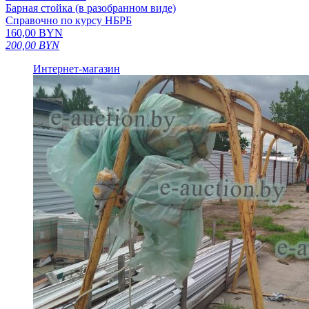
Барная стойка (в разобранном виде)
Справочно по курсу НБРБ
160,00
BYN
200,00
BYN
Интернет-магазин