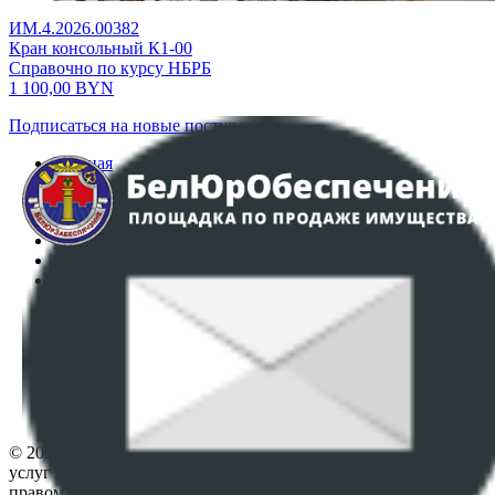
ИМ.4.2026.00382
Кран консольный К1-00
Справочно по курсу НБРБ
1 100,00
BYN
Подписаться на новые поступления
Главная
Аукционы
Интернет-магазин
Регламент организации и проведения торгов
Пользовательское соглашение
Политика в отношении обработки персональных
данных
ПОЛОЖЕНИЕ О ПОЛИТИКЕ ОБРАБОТКИ COOKIE-
ФАЙЛОВ
Настройки cookie-файлов
Контакты
© 2026 Республиканское унитарное предприятие по оказанию
услуг "БелЮрОбеспечение" - Все права защищены авторским
правом