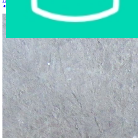
Главная страница
›
Интернет-магазин
›
Стройматериалы и
инструменты
›
Сетка абразивная К120