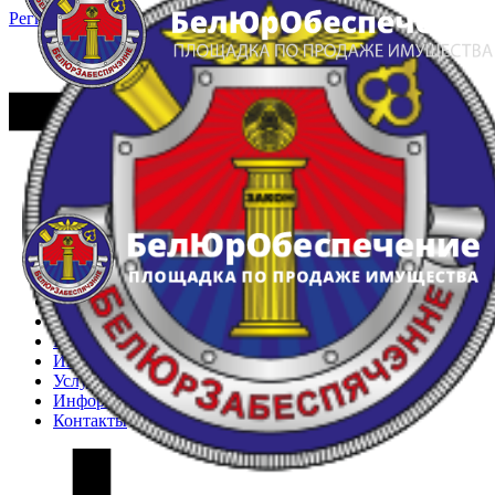
Регистрация
Вход
Главная
Арестованное имущество
Реестр несостоявшихся торгов
Реестр переоценок
Частное имущество
Государственное имущество
Интернет-магазин
Интернет-витрина
Услуги
Информация
Контакты