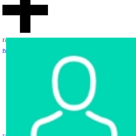
Гостевой доступ
Регистрация
Вход
Главная
Аукцион
Интернет-магазин
Интернет-витрина
Услуги
Информация
Контакты
Частное имущество
Арестованное имущество
Реестр несостоявшихся торгов
Реестр переоценок
Государственное имущество