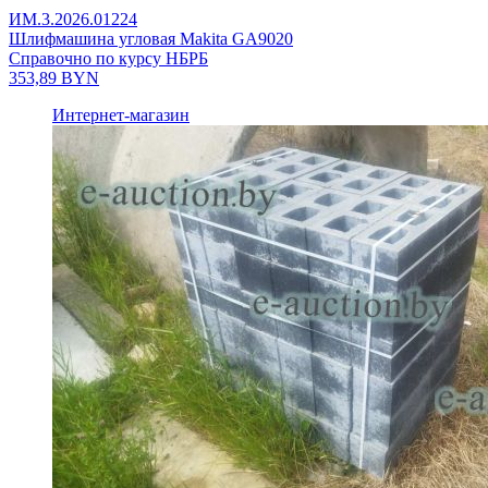
ИМ.3.2026.01224
Шлифмашина угловая Makita GA9020
Справочно по курсу НБРБ
353,89
BYN
Интернет-магазин