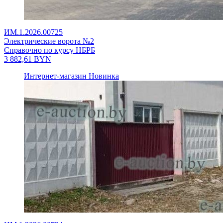
ИМ.1.2026.00725
Электрические ворота №2
Справочно по курсу НБРБ
3 882,61
BYN
Интернет-магазин
Новинка