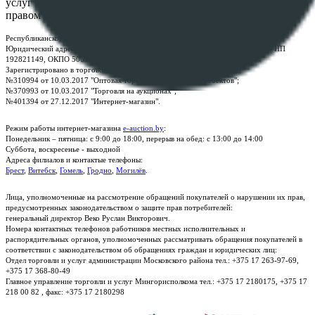
услуг "БелЮрОбеспечение" - Все права защищены авторским
правом
Республиканское унитарное предприятие по оказанию услуг "БелЮрОбеспечение"
Юридический адрес: г. Минск, пр-т. Дзержинского, 1Б, e-mail:
kanc@rup.by
, УНП
192821149, ОКПО 500111895000
Зарегистрировано в торговом реестре Республики Беларусь:
№310994 от 10.03.2017 "Оптовая торговля без торговых объектов";
№370993 от 10.03.2017 "Торговля на аукционах";
№401394 от 27.12.2017 "Интернет-магазин".
Режим работы интернет-магазина
e-auction.by
:
Понедельник – пятница: с 9:00 до 18:00, перерыв на обед: с 13:00 до 14:00
Суббота, воскресенье - выходной
Адреса филиалов и контактые телефоны:
Брест
,
Витебск
,
Гомель
,
Гродно
,
Могилёв
.
Лица, уполномоченные на рассмотрение обращений покупателей о нарушении их прав,
предусмотренных законодательством о защите прав потребителей:
генеральный директор Веко Руслан Викторович.
Номера контактных телефонов работников местных исполнительных и
распорядительных органов, уполномоченных рассматривать обращения покупателей в
соответствии с законодательством об обращениях граждан и юридических лиц:
Отдел торговли и услуг администрации Московского района тел.: +375 17 263-97-69,
+375 17 368-80-49
Главное управление торговли и услуг Мингорисполкома тел.: +375 17 2180175, +375 17
218 00 82 , факс: +375 17 2180298