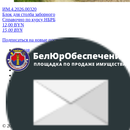
ИМ.4.2026.00320
Блок для столба заборного
Справочно по курсу НБРБ
12,00
BYN
15,00
BYN
Подписаться на новые поступления
Главная
Аукционы
Интернет-магазин
Регламент организации и проведения торгов
Пользовательское соглашение
Политика в отношении обработки персональных
данных
ПОЛОЖЕНИЕ О ПОЛИТИКЕ ОБРАБОТКИ COOKIE-
ФАЙЛОВ
Настройки cookie-файлов
Контакты
© 2026 Республиканское унитарное предприятие по оказанию