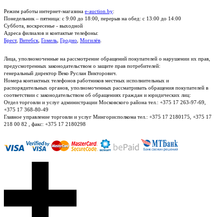
Режим работы интернет-магазина
e-auction.by
:
Понедельник – пятница: с 9:00 до 18:00, перерыв на обед: с 13:00 до 14:00
Суббота, воскресенье - выходной
Адреса филиалов и контактые телефоны:
Брест
,
Витебск
,
Гомель
,
Гродно
,
Могилёв
.
Лица, уполномоченные на рассмотрение обращений покупателей о нарушении их прав,
предусмотренных законодательством о защите прав потребителей:
генеральный директор Веко Руслан Викторович.
Номера контактных телефонов работников местных исполнительных и
распорядительных органов, уполномоченных рассматривать обращения покупателей в
соответствии с законодательством об обращениях граждан и юридических лиц:
Отдел торговли и услуг администрации Московского района тел.: +375 17 263-97-69,
+375 17 368-80-49
Главное управление торговли и услуг Мингорисполкома тел.: +375 17 2180175, +375 17
218 00 82 , факс: +375 17 2180298