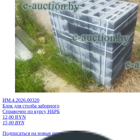
ИМ.4.2026.00320
Блок для столба заборного
Справочно по курсу НБРБ
12,00
BYN
15,00
BYN
Подписаться на новые поступления