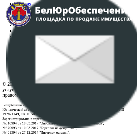
Главная
Аукционы
Интернет-магазин
Регламент организации и проведения торгов
Пользовательское соглашение
Политика в отношении обработки персональных
данных
ПОЛОЖЕНИЕ О ПОЛИТИКЕ ОБРАБОТКИ COOKIE-
ФАЙЛОВ
Настройки cookie-файлов
Контакты
© 2026 Республиканское унитарное предприятие по оказанию
услуг "БелЮрОбеспечение" - Все права защищены авторским
правом
Республиканское унитарное предприятие по оказанию услуг "БелЮрОбеспечение"
Юридический адрес: г. Минск, пр-т. Дзержинского, 1Б, e-mail:
kanc@rup.by
, УНП
192821149, ОКПО 500111895000
Зарегистрировано в торговом реестре Республики Беларусь:
№310994 от 10.03.2017 "Оптовая торговля без торговых объектов";
№370993 от 10.03.2017 "Торговля на аукционах";
№401394 от 27.12.2017 "Интернет-магазин".