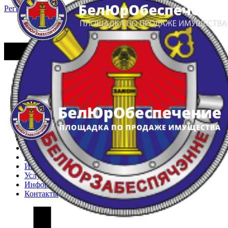
Регистрация
Вход
Главная
Арестованное имущество
Реестр несостоявшихся торгов
Реестр переоценок
Частное имущество
Государственное имущество
Интернет-магазин
Интернет-витрина
Услуги
Информация
Контакты