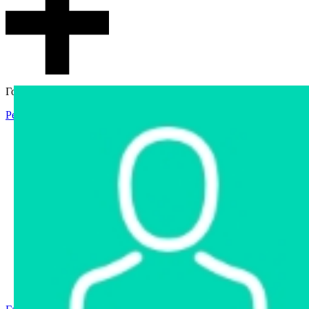
Гостевой доступ
Регистрация
Вход
Главная
Аукцион
Интернет-магазин
Интернет-витрина
Услуги
Информация
Контакты
Частное имущество
Арестованное имущество
Реестр несостоявшихся торгов
Реестр переоценок
Государственное имущество