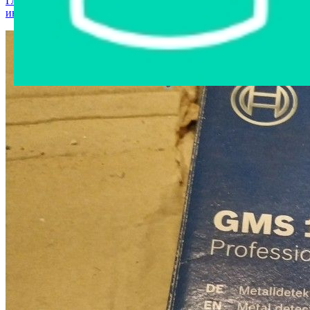
Главная страница
›
Интернет-магазин
›
Стройматериалы и
инструменты
›
Детектор проводки GMS 100 PROFI