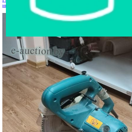
Главная страница
›
Интернет-магазин
›
Стройматериалы и
инструменты
›
Циркулярная пила Makita