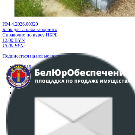
ИМ.4.2026.00320
Блок для столба заборного
Справочно по курсу НБРБ
12,00
BYN
15,00
BYN
Подписаться на новые поступления
Главная
Аукционы
Интернет-магазин
Регламент организации и проведения торгов
Пользовательское соглашение
Политика в отношении обработки персональных
данных
ПОЛОЖЕНИЕ О ПОЛИТИКЕ ОБРАБОТКИ COOKIE-
ФАЙЛОВ
Настройки cookie-файлов
Контакты