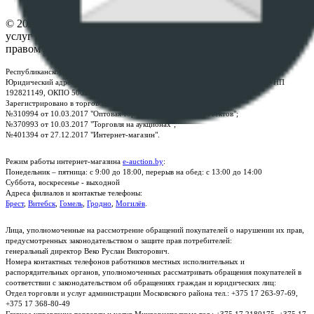
© 2026 Республиканское унитарное предприятие по оказанию
услуг "БелЮрОбеспечение" - Все права защищены авторским
правом
Республиканское унитарное предприятие по оказанию услуг "БелЮрОбеспечение"
Юридический адрес: г. Минск, пр-т. Дзержинского, 1Б, e-mail:
kanc@rup.by
, УНП
192821149, ОКПО 500111895000
Зарегистрировано в торговом реестре Республики Беларусь:
№310994 от 10.03.2017 "Оптовая торговля без торговых объектов";
№370993 от 10.03.2017 "Торговля на аукционах";
№401394 от 27.12.2017 "Интернет-магазин".
Режим работы интернет-магазина
e-auction.by
:
Понедельник – пятница: с 9:00 до 18:00, перерыв на обед: с 13:00 до 14:00
Суббота, воскресенье - выходной
Адреса филиалов и контактые телефоны:
Брест
,
Витебск
,
Гомель
,
Гродно
,
Могилёв
.
Лица, уполномоченные на рассмотрение обращений покупателей о нарушении их прав,
предусмотренных законодательством о защите прав потребителей:
генеральный директор Веко Руслан Викторович.
Номера контактных телефонов работников местных исполнительных и
распорядительных органов, уполномоченных рассматривать обращения покупателей в
соответствии с законодательством об обращениях граждан и юридических лиц:
Отдел торговли и услуг администрации Московского района тел.: +375 17 263-97-69,
+375 17 368-80-49
Главное управление торговли и услуг Мингорисполкома тел.: +375 17 2180175, +375 17