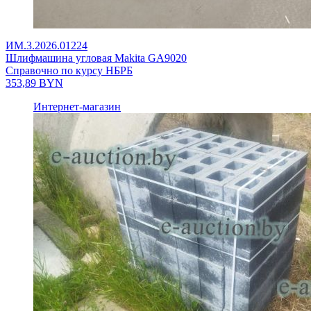
ИМ.3.2026.01224
Шлифмашина угловая Makita GA9020
Справочно по курсу НБРБ
353,89
BYN
Интернет-магазин