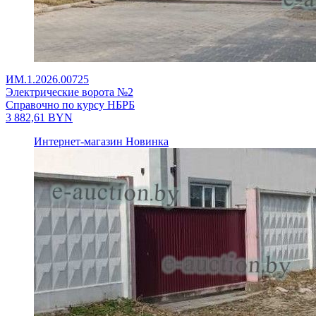
ИМ.1.2026.00725
Электрические ворота №2
Справочно по курсу НБРБ
3 882,61
BYN
Интернет-магазин
Новинка