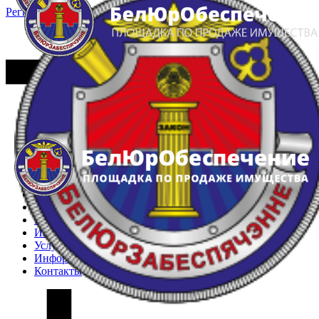
Регистрация
Вход
Главная
Арестованное имущество
Реестр несостоявшихся торгов
Реестр переоценок
Частное имущество
Государственное имущество
Интернет-магазин
Интернет-витрина
Услуги
Информация
Контакты