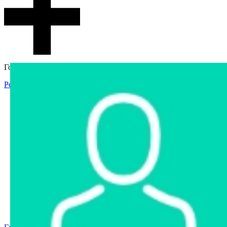
Гостевой доступ
Регистрация
Вход
Главная
Аукцион
Интернет-магазин
Интернет-витрина
Услуги
Информация
Контакты
Частное имущество
Арестованное имущество
Реестр несостоявшихся торгов
Реестр переоценок
Государственное имущество