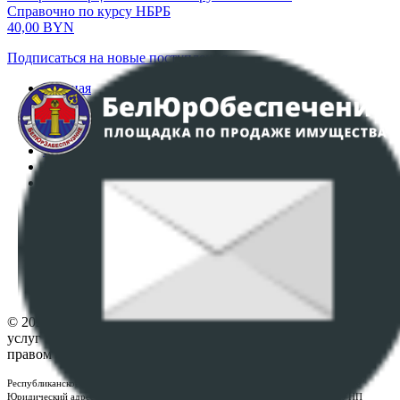
Справочно по курсу НБРБ
40,00
BYN
Подписаться на новые поступления
Главная
Аукционы
Интернет-магазин
Регламент организации и проведения торгов
Пользовательское соглашение
Политика в отношении обработки персональных
данных
ПОЛОЖЕНИЕ О ПОЛИТИКЕ ОБРАБОТКИ COOKIE-
ФАЙЛОВ
Настройки cookie-файлов
Контакты
© 2026 Республиканское унитарное предприятие по оказанию
услуг "БелЮрОбеспечение" - Все права защищены авторским
правом
Республиканское унитарное предприятие по оказанию услуг "БелЮрОбеспечение"
Юридический адрес: г. Минск, пр-т. Дзержинского, 1Б, e-mail:
kanc@rup.by
, УНП