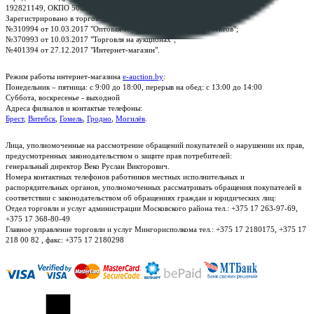
192821149, ОКПО 500111895000
Зарегистрировано в торговом реестре Республики Беларусь:
№310994 от 10.03.2017 "Оптовая торговля без торговых объектов";
№370993 от 10.03.2017 "Торговля на аукционах";
№401394 от 27.12.2017 "Интернет-магазин".
Режим работы интернет-магазина
e-auction.by
:
Понедельник – пятница: с 9:00 до 18:00, перерыв на обед: с 13:00 до 14:00
Суббота, воскресенье - выходной
Адреса филиалов и контактые телефоны:
Брест
,
Витебск
,
Гомель
,
Гродно
,
Могилёв
.
Лица, уполномоченные на рассмотрение обращений покупателей о нарушении их прав,
предусмотренных законодательством о защите прав потребителей:
генеральный директор Веко Руслан Викторович.
Номера контактных телефонов работников местных исполнительных и
распорядительных органов, уполномоченных рассматривать обращения покупателей в
соответствии с законодательством об обращениях граждан и юридических лиц:
Отдел торговли и услуг администрации Московского района тел.: +375 17 263-97-69,
+375 17 368-80-49
Главное управление торговли и услуг Мингорисполкома тел.: +375 17 2180175, +375 17
218 00 82 , факс: +375 17 2180298