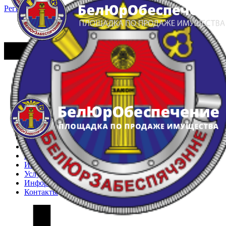
Регистрация
Вход
Главная
Арестованное имущество
Реестр несостоявшихся торгов
Реестр переоценок
Частное имущество
Государственное имущество
Интернет-магазин
Интернет-витрина
Услуги
Информация
Контакты