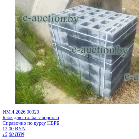
ИМ.4.2026.00320
Блок для столба заборного
Справочно по курсу НБРБ
12,00
BYN
15,00
BYN