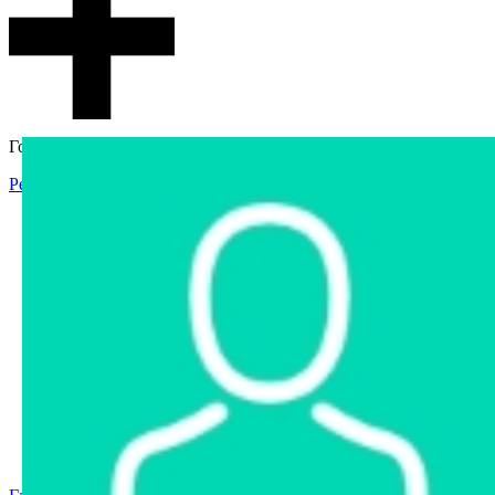
Гостевой доступ
Регистрация
Вход
Главная
Аукцион
Интернет-магазин
Интернет-витрина
Услуги
Информация
Контакты
Частное имущество
Арестованное имущество
Реестр несостоявшихся торгов
Реестр переоценок
Государственное имущество