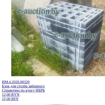
ИМ.4.2026.00320
Блок для столба заборного
Справочно по курсу НБРБ
12,00
BYN
15,00
BYN