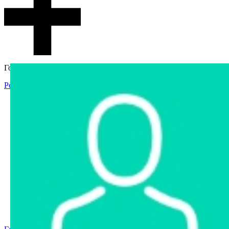
Гостевой доступ
Регистрация
Вход
Главная
Аукцион
Интернет-магазин
Интернет-витрина
Услуги
Информация
Контакты
Частное имущество
Арестованное имущество
Реестр несостоявшихся торгов
Реестр переоценок
Государственное имущество