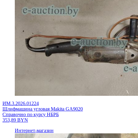
ИМ.3.2026.01224
Шлифмашина угловая Makita GA9020
Справочно по курсу НБРБ
353,89
BYN
Интернет-магазин