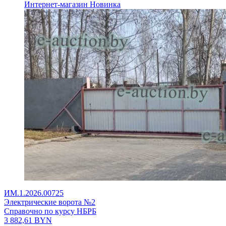
Интернет-магазин
Новинка
ИМ.1.2026.00725
Электрические ворота №2
Справочно по курсу НБРБ
3 882,61
BYN