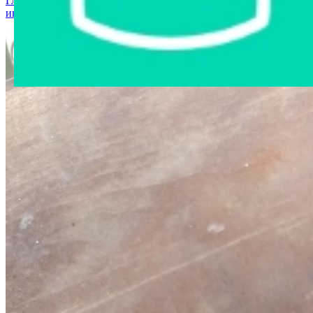
Главная страница
›
Интернет-магазин
›
Стройматериалы и
инструменты
›
Шуроповерт BOSCH