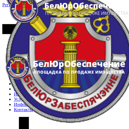
Регистрация
Вход
Главная
Арестованное имущество
Реестр несостоявшихся торгов
Реестр переоценок
Частное имущество
Государственное имущество
Интернет-магазин
Интернет-витрина
Услуги
Информация
Контакты