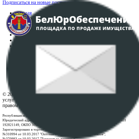
Подписаться на новые поступления
Главная
Аукционы
Интернет-магазин
Регламент организации и проведения торгов
Пользовательское соглашение
Политика в отношении обработки персональных
данных
ПОЛОЖЕНИЕ О ПОЛИТИКЕ ОБРАБОТКИ COOKIE-
ФАЙЛОВ
Настройки cookie-файлов
Контакты
© 2026 Республиканское унитарное предприятие по оказанию
услуг "БелЮрОбеспечение" - Все права защищены авторским
правом
Республиканское унитарное предприятие по оказанию услуг "БелЮрОбеспечение"
Юридический адрес: г. Минск, пр-т. Дзержинского, 1Б, e-mail:
kanc@rup.by
, УНП
192821149, ОКПО 500111895000
Зарегистрировано в торговом реестре Республики Беларусь:
№310994 от 10.03.2017 "Оптовая торговля без торговых объектов";
№370993 от 10.03.2017 "Торговля на аукционах";