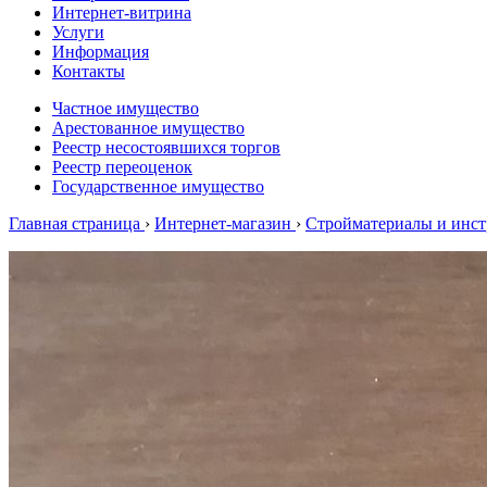
Интернет-витрина
Услуги
Информация
Контакты
Частное имущество
Арестованное имущество
Реестр несостоявшихся торгов
Реестр переоценок
Государственное имущество
Главная страница
›
Интернет-магазин
›
Стройматериалы и инс