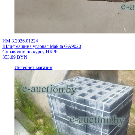
ИМ.3.2026.01224
Шлифмашина угловая Makita GA9020
Справочно по курсу НБРБ
353,89
BYN
Интернет-магазин