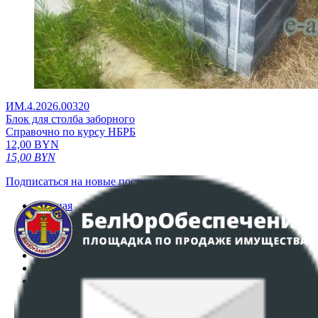
ИМ.4.2026.00320
Блок для столба заборного
Справочно по курсу НБРБ
12,00
BYN
15,00
BYN
Подписаться на новые поступления
Главная
Аукционы
Интернет-магазин
Регламент организации и проведения торгов
Пользовательское соглашение
Политика в отношении обработки персональных
данных
ПОЛОЖЕНИЕ О ПОЛИТИКЕ ОБРАБОТКИ COOKIE-