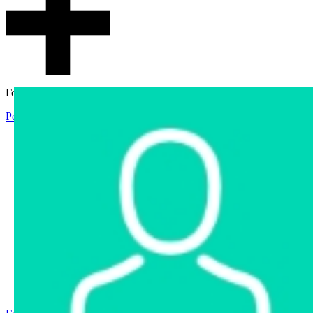
Гостевой доступ
Регистрация
Вход
Главная
Аукцион
Интернет-магазин
Интернет-витрина
Услуги
Информация
Контакты
Частное имущество
Арестованное имущество
Реестр несостоявшихся торгов
Реестр переоценок
Государственное имущество