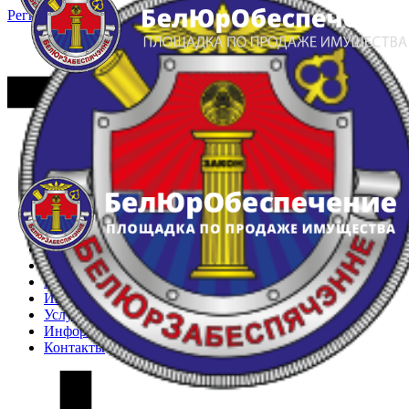
Регистрация
Вход
Главная
Арестованное имущество
Реестр несостоявшихся торгов
Реестр переоценок
Частное имущество
Государственное имущество
Интернет-магазин
Интернет-витрина
Услуги
Информация
Контакты