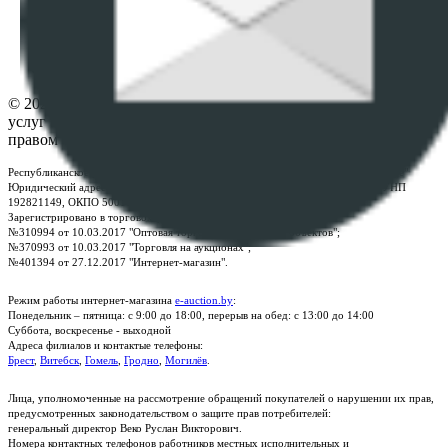
ФАЙЛОВ
Настройки cookie-файлов
Контакты
© 2026 Республиканское унитарное предприятие по оказанию
услуг "БелЮрОбеспечение" - Все права защищены авторским
правом
Республиканское унитарное предприятие по оказанию услуг "БелЮрОбеспечение"
Юридический адрес: г. Минск, пр-т. Дзержинского, 1Б, e-mail:
kanc@rup.by
, УНП
192821149, ОКПО 500111895000
Зарегистрировано в торговом реестре Республики Беларусь:
№310994 от 10.03.2017 "Оптовая торговля без торговых объектов";
№370993 от 10.03.2017 "Торговля на аукционах";
№401394 от 27.12.2017 "Интернет-магазин".
Режим работы интернет-магазина
e-auction.by
:
Понедельник – пятница: с 9:00 до 18:00, перерыв на обед: с 13:00 до 14:00
Суббота, воскресенье - выходной
Адреса филиалов и контактые телефоны:
Брест
,
Витебск
,
Гомель
,
Гродно
,
Могилёв
.
Лица, уполномоченные на рассмотрение обращений покупателей о нарушении их прав,
предусмотренных законодательством о защите прав потребителей:
генеральный директор Веко Руслан Викторович.
Номера контактных телефонов работников местных исполнительных и