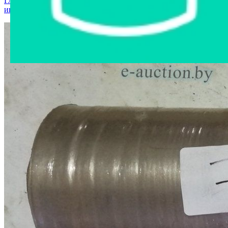
Главная страница
›
Интернет-магазин
›
Стройматериалы и
инструменты
›
Стретч-пленка №7/1