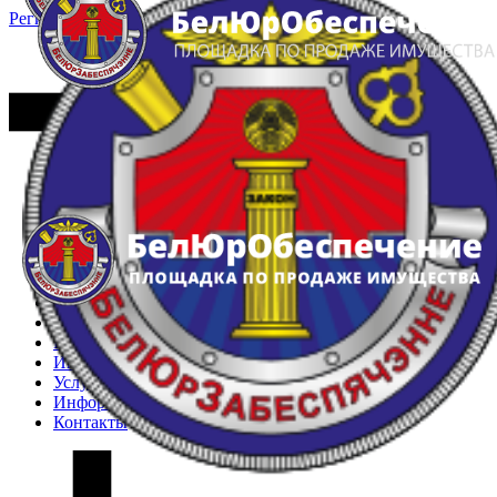
Регистрация
Вход
Главная
Арестованное имущество
Реестр несостоявшихся торгов
Реестр переоценок
Частное имущество
Государственное имущество
Интернет-магазин
Интернет-витрина
Услуги
Информация
Контакты