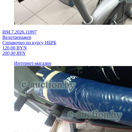
ИМ.7.2026.11897
Велотренажер
Справочно по курсу НБРБ
120,00
BYN
200,00
BYN
Интернет-магазин