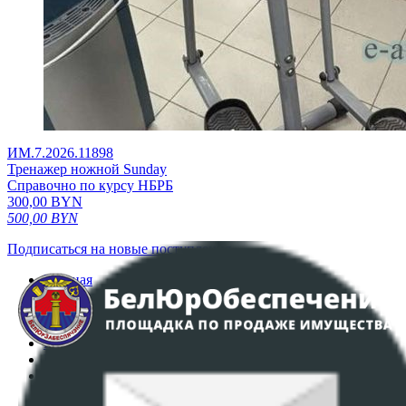
ИМ.7.2026.11898
Тренажер ножной Sunday
Справочно по курсу НБРБ
300,00
BYN
500,00
BYN
Подписаться на новые поступления
Главная
Аукционы
Интернет-магазин
Регламент организации и проведения торгов
Пользовательское соглашение
Политика в отношении обработки персональных
данных