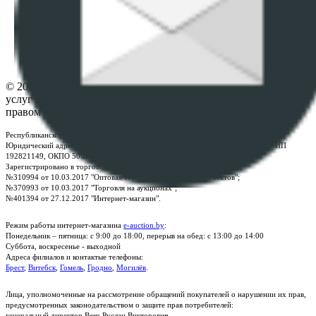
ПОЛОЖЕНИЕ О ПОЛИТИКЕ ОБРАБОТКИ COOKIE-
ФАЙЛОВ
Настройки cookie-файлов
Контакты
© 2026 Республиканское унитарное предприятие по оказанию
услуг "БелЮрОбеспечение" - Все права защищены авторским
правом
Республиканское унитарное предприятие по оказанию услуг "БелЮрОбеспечение"
Юридический адрес: г. Минск, пр-т. Дзержинского, 1Б, e-mail:
kanc@rup.by
, УНП
192821149, ОКПО 500111895000
Зарегистрировано в торговом реестре Республики Беларусь:
№310994 от 10.03.2017 "Оптовая торговля без торговых объектов";
№370993 от 10.03.2017 "Торговля на аукционах";
№401394 от 27.12.2017 "Интернет-магазин".
Режим работы интернет-магазина
e-auction.by
:
Понедельник – пятница: с 9:00 до 18:00, перерыв на обед: с 13:00 до 14:00
Суббота, воскресенье - выходной
Адреса филиалов и контактые телефоны:
Брест
,
Витебск
,
Гомель
,
Гродно
,
Могилёв
.
Лица, уполномоченные на рассмотрение обращений покупателей о нарушении их прав,
предусмотренных законодательством о защите прав потребителей:
генеральный директор Веко Руслан Викторович.