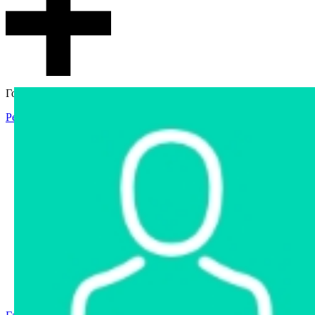
Гостевой доступ
Регистрация
Вход
Главная
Аукцион
Интернет-магазин
Интернет-витрина
Услуги
Информация
Контакты
Частное имущество
Арестованное имущество
Реестр несостоявшихся торгов
Реестр переоценок
Государственное имущество