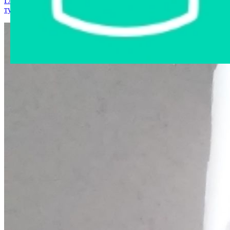
Главная страница
›
Интернет-магазин
›
Товары для спорта и
туризма
›
держатель велосипеда