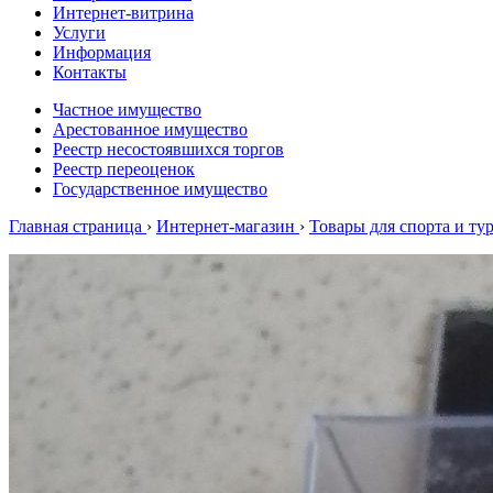
Интернет-витрина
Услуги
Информация
Контакты
Частное имущество
Арестованное имущество
Реестр несостоявшихся торгов
Реестр переоценок
Государственное имущество
Главная страница
›
Интернет-магазин
›
Товары для спорта и ту