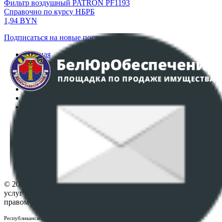
Фильтр воздушный PATRON PF1193
Справочно по курсу НБРБ
1,94
BYN
Подписаться на новые поступления
Главная
Аукционы
Интернет-магазин
Регламент организации и проведения торгов
Пользовательское соглашение
Политика в отношении обработки персональных
данных
ПОЛОЖЕНИЕ О ПОЛИТИКЕ ОБРАБОТКИ COOKIE-
ФАЙЛОВ
Настройки cookie-файлов
Контакты
© 2026 Республиканское унитарное предприятие по оказанию
услуг "БелЮрОбеспечение" - Все права защищены авторским
правом
Республиканское унитарное предприятие по оказанию услуг "БелЮрОбеспечение"