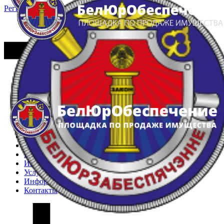
Регистрация
Вход
Главная
Арестованное имущество
Реестр несостоявшихся торгов
Реестр переоценок
Частное имущество
Государственное имущество
Интернет-магазин
Интернет-витрина
Услуги
Информация
Контакты