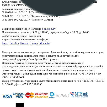
Юридический адрес: г. Минск, пр-т. Дзержинского, 1Б, e-mail:
kanc@rup.by
, УНП
192821149, ОКПО 500111895000
Зарегистрировано в торговом реестре Республики Беларусь:
№310994 от 10.03.2017 "Оптовая торговля без торговых объектов";
№370993 от 10.03.2017 "Торговля на аукционах";
№401394 от 27.12.2017 "Интернет-магазин".
Режим работы интернет-магазина
e-auction.by
:
Понедельник – пятница: с 9:00 до 18:00, перерыв на обед: с 13:00 до 14:00
Суббота, воскресенье - выходной
Адреса филиалов и контактые телефоны:
Брест
,
Витебск
,
Гомель
,
Гродно
,
Могилёв
.
Лица, уполномоченные на рассмотрение обращений покупателей о нарушении их прав,
предусмотренных законодательством о защите прав потребителей:
генеральный директор Веко Руслан Викторович.
Номера контактных телефонов работников местных исполнительных и
распорядительных органов, уполномоченных рассматривать обращения покупателей в
соответствии с законодательством об обращениях граждан и юридических лиц:
Отдел торговли и услуг администрации Московского района тел.: +375 17 263-97-69,
+375 17 368-80-49
Главное управление торговли и услуг Мингорисполкома тел.: +375 17 2180175, +375 17
218 00 82 , факс: +375 17 2180298