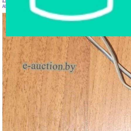
Главная страница
›
Интернет-магазин
›
Запчасти и аксессуары
для авто
›
Навигационный контроллер SAT-LITE4