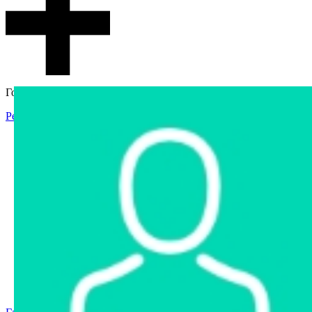
Гостевой доступ
Регистрация
Вход
Главная
Аукцион
Интернет-магазин
Интернет-витрина
Услуги
Информация
Контакты
Частное имущество
Арестованное имущество
Реестр несостоявшихся торгов
Реестр переоценок
Государственное имущество