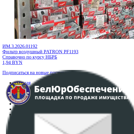
ИМ.3.2026.01192
Фильтр воздушный PATRON PF1193
Справочно по курсу НБРБ
1,94
BYN
Подписаться на новые поступления
Главная
Аукционы
Интернет-магазин
Регламент организации и проведения торгов
Пользовательское соглашение
Политика в отношении обработки персональных
данных
ПОЛОЖЕНИЕ О ПОЛИТИКЕ ОБРАБОТКИ COOKIE-
ФАЙЛОВ