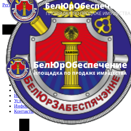
Регистрация
Вход
Главная
Арестованное имущество
Реестр несостоявшихся торгов
Реестр переоценок
Частное имущество
Государственное имущество
Интернет-магазин
Интернет-витрина
Услуги
Информация
Контакты