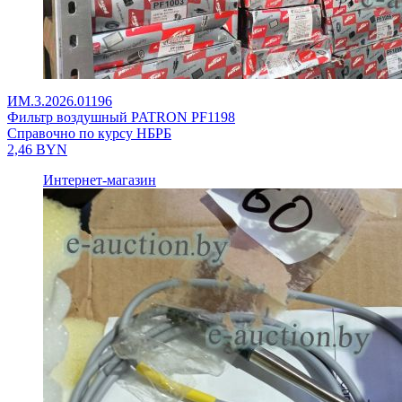
ИМ.3.2026.01196
Фильтр воздушный PATRON PF1198
Справочно по курсу НБРБ
2,46
BYN
Интернет-магазин