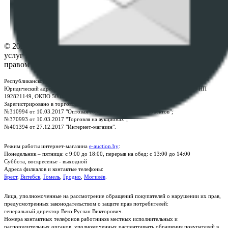
Настройки cookie-файлов
Контакты
© 2026 Республиканское унитарное предприятие по оказанию
услуг "БелЮрОбеспечение" - Все права защищены авторским
правом
Республиканское унитарное предприятие по оказанию услуг "БелЮрОбеспечение"
Юридический адрес: г. Минск, пр-т. Дзержинского, 1Б, e-mail:
kanc@rup.by
, УНП
192821149, ОКПО 500111895000
Зарегистрировано в торговом реестре Республики Беларусь:
№310994 от 10.03.2017 "Оптовая торговля без торговых объектов";
№370993 от 10.03.2017 "Торговля на аукционах";
№401394 от 27.12.2017 "Интернет-магазин".
Режим работы интернет-магазина
e-auction.by
:
Понедельник – пятница: с 9:00 до 18:00, перерыв на обед: с 13:00 до 14:00
Суббота, воскресенье - выходной
Адреса филиалов и контактые телефоны:
Брест
,
Витебск
,
Гомель
,
Гродно
,
Могилёв
.
Лица, уполномоченные на рассмотрение обращений покупателей о нарушении их прав,
предусмотренных законодательством о защите прав потребителей:
генеральный директор Веко Руслан Викторович.
Номера контактных телефонов работников местных исполнительных и
распорядительных органов, уполномоченных рассматривать обращения покупателей в