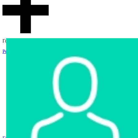
Гостевой доступ
Регистрация
Вход
Главная
Аукцион
Интернет-магазин
Интернет-витрина
Услуги
Информация
Контакты
Частное имущество
Арестованное имущество
Реестр несостоявшихся торгов
Реестр переоценок
Государственное имущество