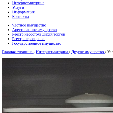
Интернет-витрина
Услуги
Информация
Контакты
Частное имущество
Арестованное имущество
Реестр несостоявшихся торгов
Реестр переоценок
Государственное имущество
Главная страница
›
Интернет-витрина
›
Другое имущество
›
Ув