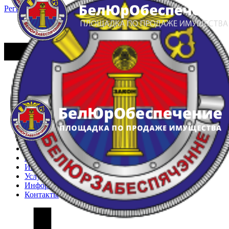
Регистрация
Вход
Главная
Арестованное имущество
Реестр несостоявшихся торгов
Реестр переоценок
Частное имущество
Государственное имущество
Интернет-магазин
Интернет-витрина
Услуги
Информация
Контакты