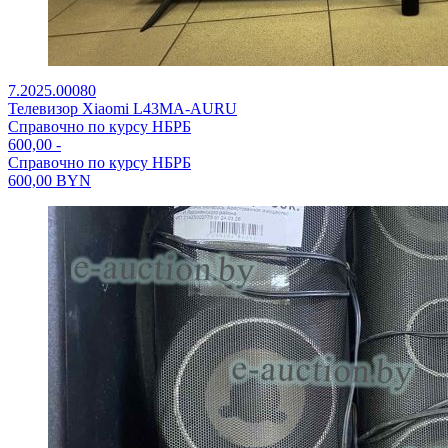
7.2025.00080
Телевизор Xiaomi L43MA-AURU
Справочно по курсу НБРБ
600,00
-
Справочно по курсу НБРБ
600,00
BYN