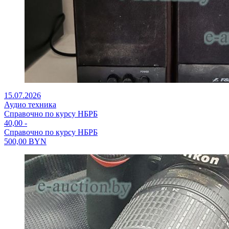
15.07.2026
Аудио техника
Справочно по курсу НБРБ
40,00
-
Справочно по курсу НБРБ
500,00
BYN