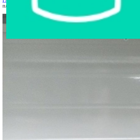
Главная страница
›
Интернет-витрина
›
Электроника
›
DVD-
плеер