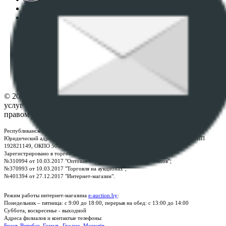
Пользовательское соглашение
Политика в отношении обработки персональных
данных
ПОЛОЖЕНИЕ О ПОЛИТИКЕ ОБРАБОТКИ COOKIE-
ФАЙЛОВ
Настройки cookie-файлов
Контакты
© 2026 Республиканское унитарное предприятие по оказанию
услуг "БелЮрОбеспечение" - Все права защищены авторским
правом
Республиканское унитарное предприятие по оказанию услуг "БелЮрОбеспечение"
Юридический адрес: г. Минск, пр-т. Дзержинского, 1Б, e-mail:
kanc@rup.by
, УНП
192821149, ОКПО 500111895000
Зарегистрировано в торговом реестре Республики Беларусь:
№310994 от 10.03.2017 "Оптовая торговля без торговых объектов";
№370993 от 10.03.2017 "Торговля на аукционах";
№401394 от 27.12.2017 "Интернет-магазин".
Режим работы интернет-магазина
e-auction.by
:
Понедельник – пятница: с 9:00 до 18:00, перерыв на обед: с 13:00 до 14:00
Суббота, воскресенье - выходной
Адреса филиалов и контактые телефоны:
Брест
,
Витебск
,
Гомель
,
Гродно
,
Могилёв
.