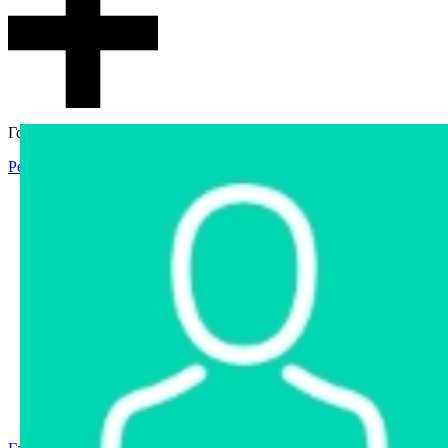
Гостевой доступ
Регистрация
Вход
Главная
Аукцион
Интернет-магазин
Интернет-витрина
Услуги
Информация
Контакты
Частное имущество
Арестованное имущество
Реестр несостоявшихся торгов
Реестр переоценок
Государственное имущество