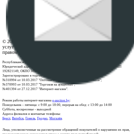
данных
ПОЛОЖЕНИЕ О ПОЛИТИКЕ ОБРАБОТКИ COOKIE-
ФАЙЛОВ
Настройки cookie-файлов
Контакты
© 2026 Республиканское унитарное предприятие по оказанию
услуг "БелЮрОбеспечение" - Все права защищены авторским
правом
Республиканское унитарное предприятие по оказанию услуг "БелЮрОбеспечение"
Юридический адрес: г. Минск, пр-т. Дзержинского, 1Б, e-mail:
kanc@rup.by
, УНП
192821149, ОКПО 500111895000
Зарегистрировано в торговом реестре Республики Беларусь:
№310994 от 10.03.2017 "Оптовая торговля без торговых объектов";
№370993 от 10.03.2017 "Торговля на аукционах";
№401394 от 27.12.2017 "Интернет-магазин".
Режим работы интернет-магазина
e-auction.by
:
Понедельник – пятница: с 9:00 до 18:00, перерыв на обед: с 13:00 до 14:00
Суббота, воскресенье - выходной
Адреса филиалов и контактые телефоны:
Брест
,
Витебск
,
Гомель
,
Гродно
,
Могилёв
.
Лица, уполномоченные на рассмотрение обращений покупателей о нарушении их прав,
предусмотренных законодательством о защите прав потребителей: