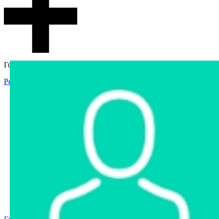
Гостевой доступ
Регистрация
Вход
Главная
Аукцион
Интернет-магазин
Интернет-витрина
Услуги
Информация
Контакты
Частное имущество
Арестованное имущество
Реестр несостоявшихся торгов
Реестр переоценок
Государственное имущество