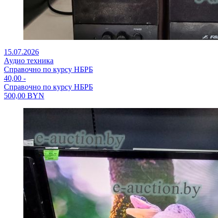
15.07.2026
Аудио техника
Справочно по курсу НБРБ
40,00
-
Справочно по курсу НБРБ
500,00
BYN