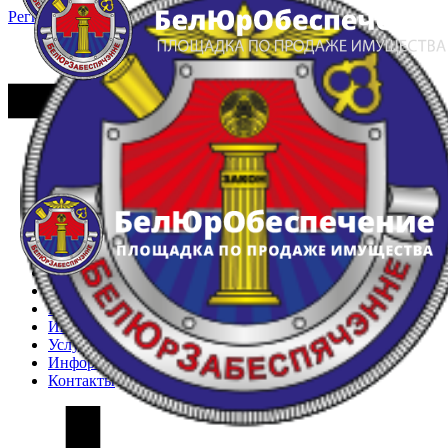
Регистрация
Вход
Главная
Арестованное имущество
Реестр несостоявшихся торгов
Реестр переоценок
Частное имущество
Государственное имущество
Интернет-магазин
Интернет-витрина
Услуги
Информация
Контакты