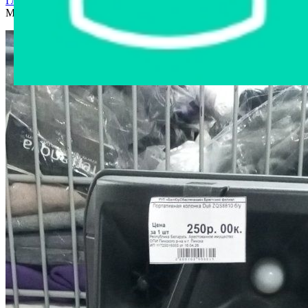
Главная страница
›
Интернет-витрина
›
Электроника
›
Музыкальная колонка