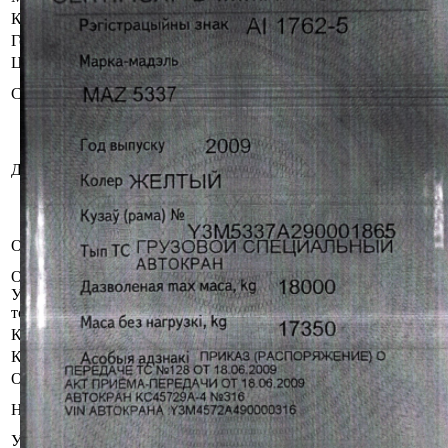
Коробка передач
Механическая
Год выпуска
2009
Цвет
Желтый
Бывшее в употреблении. Комплектность и
Состояние
работоспособность не проверялась.
Дочернее строительное унитарное
предприятие "Передвижная
механизированная колонна N 218"
Должник
Минского областного производственного
проектно-строительного унитарного
предприятия "Минскоблсельстрой"
Арест судебного исполнителя. Запрет
Обременения
налоговых органов.
Осмотр объекта
Участник электронных торгов обязан до начала электронных
торгов осмотреть предмет торгов ( п.2.4.3 Регламента)
Контактное лицо
Управление оценки и реализации имущества
Контакты
+375445293926
Организатор/оператор торгов
Республиканское унитарное предприятие по
Наименование
оказанию услуг «БелЮрОбеспечение»
УНП
192821149