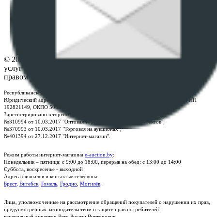
ПОЛОЖЕНИЕ О ПОЛИТИКЕ ОБРАБОТКИ COOKIE-
ФАЙЛОВ
Настройки cookie-файлов
Контакты
© 2026 Республиканское унитарное предприятие по оказанию
услуг "БелЮрОбеспечение" - Все права защищены авторским
правом
Республиканское унитарное предприятие по оказанию услуг "БелЮрОбеспечение"
Юридический адрес: г. Минск, пр-т. Дзержинского, 1Б, e-mail:
kanc@rup.by
, УНП
192821149, ОКПО 500111895000
Зарегистрировано в торговом реестре Республики Беларусь:
№310994 от 10.03.2017 "Оптовая торговля без торговых объектов";
№370993 от 10.03.2017 "Торговля на аукционах";
№401394 от 27.12.2017 "Интернет-магазин".
Режим работы интернет-магазина
e-auction.by
:
Понедельник – пятница: с 9:00 до 18:00, перерыв на обед: с 13:00 до 14:00
Суббота, воскресенье - выходной
Адреса филиалов и контактые телефоны:
Брест
,
Витебск
,
Гомель
,
Гродно
,
Могилёв
.
Лица, уполномоченные на рассмотрение обращений покупателей о нарушении их прав,
предусмотренных законодательством о защите прав потребителей:
генеральный директор Веко Руслан Викторович.