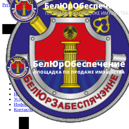
Регистрация
Вход
Главная
Арестованное имущество
Реестр несостоявшихся торгов
Реестр переоценок
Частное имущество
Государственное имущество
Интернет-магазин
Интернет-витрина
Услуги
Информация
Контакты