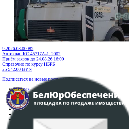
9.2026.08.00085
Автокран КС 45717А-1, 2002
Приём заявок до 24.08.26 16:00
Справочно по курсу НБРБ
25 542,00
BYN
Подписаться на новые поступления
Главная
Аукционы
Интернет-магазин
Регламент организации и проведения торгов
Пользовательское соглашение
Политика в отношении обработки персональных
данных