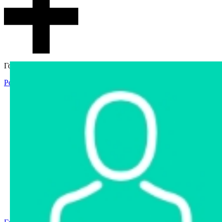
Гостевой доступ
Регистрация
Вход
Главная
Аукцион
Интернет-магазин
Интернет-витрина
Услуги
Информация
Контакты
Частное имущество
Арестованное имущество
Реестр несостоявшихся торгов
Реестр переоценок
Государственное имущество