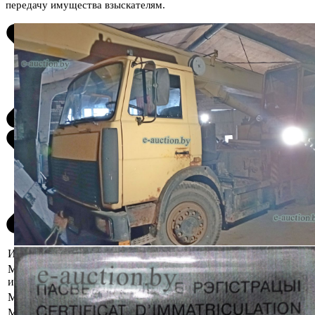
передачу имущества взыскателям.
Информация о предмете торгов
Местоположение
Минская область, Несвижский р-н, г.
имущества
Несвиж, ул. Сновская, д.2
Марка
МАЗ
Модель
5337