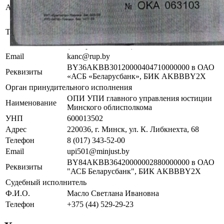
Адрес
г. Минск, пр-т. Дзержинского, 1Б
+375 (44) 529-39-07 (отдел электронных
торгов), +375 (17) 275-00-12 (магазин), +375
Телефон
(44) 529-39-24 (магазин), +375 (44) 529-39-27
(интернет-магазин)
Email
kanc@rup.by
BY36AKBB30120000404710000000 в ОАО
Реквизиты
«АСБ «Беларусбанк», БИК AKBBBY2X
Орган принудительного исполнения
ОПИ УПИ главного управления юстиции
Наименование
Минского облисполкома
УНП
600013502
Адрес
220036, г. Минск, ул. К. Либкнехта, 68
Телефон
8 (017) 343-52-00
Email
upi501@minjust.by
BY84AKBB36420000002880000000 в ОАО
Реквизиты
"АСБ Беларусбанк", БИК AKBBBY2X
Судебный исполнитель
Ф.И.О.
Масло Светлана Ивановна
Телефон
+375 (44) 529-29-23