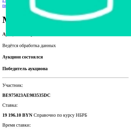
Главная страница
›
Спецтехника
›
Автокраны, автовышки,
подъемники
›
МАЗ 5337, 2009
МАЗ 5337, 2009
Аукцион завершён
Ведётся обработка данных
Аукцион состоялся
Победитель аукциона
Участник:
BE975023AE983535DC
Ставка:
19 196.10 BYN
Справочно по курсу НБРБ
Время ставки: