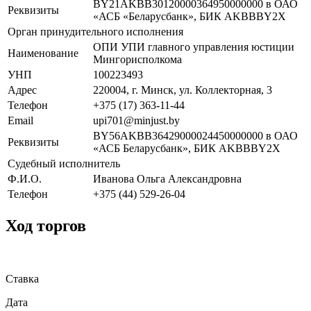
BY21AKBB30120000364950000000 в ОАО
Реквизиты
«АСБ «Беларусбанк», БИК AKBBBY2X
Орган принудительного исполнения
ОПИ УПИ главного управления юстиции
Наименование
Мингорисполкома
УНП
100223493
Адрес
220004, г. Минск, ул. Коллекторная, 3
Телефон
+375 (17) 363-11-44
Email
upi701@minjust.by
BY56AKBB36429000024450000000 в ОАО
Реквизиты
«АСБ Беларусбанк», БИК AKBBBY2X
Судебный исполнитель
Ф.И.О.
Иванова Ольга Александровна
Телефон
+375 (44) 529-26-04
Ход торгов
Ставка
Дата