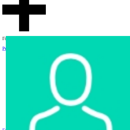
Гостевой доступ
Регистрация
Вход
Главная
Аукцион
Интернет-магазин
Интернет-витрина
Услуги
Информация
Контакты
Частное имущество
Арестованное имущество
Реестр несостоявшихся торгов
Реестр переоценок
Государственное имущество