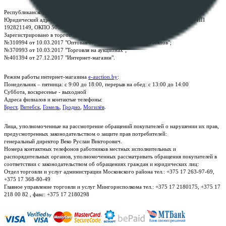
Республиканское унитарное предприятие по оказанию услуг "БелЮрОбеспечение"
Юридический адрес: г. Минск, пр-т. Дзержинского, 1Б, e-mail:
kanc@rup.by
, УНП
192821149, ОКПО 500111895000
Зарегистрировано в торговом реестре Республики Беларусь:
№310994 от 10.03.2017 "Оптовая торговля без торговых объектов";
№370993 от 10.03.2017 "Торговля на аукционах";
№401394 от 27.12.2017 "Интернет-магазин".
Режим работы интернет-магазина
e-auction.by
:
Понедельник – пятница: с 9:00 до 18:00, перерыв на обед: с 13:00 до 14:00
Суббота, воскресенье - выходной
Адреса филиалов и контактые телефоны:
Брест
,
Витебск
,
Гомель
,
Гродно
,
Могилёв
.
Лица, уполномоченные на рассмотрение обращений покупателей о нарушении их прав,
предусмотренных законодательством о защите прав потребителей:
генеральный директор Веко Руслан Викторович.
Номера контактных телефонов работников местных исполнительных и
распорядительных органов, уполномоченных рассматривать обращения покупателей в
соответствии с законодательством об обращениях граждан и юридических лиц:
Отдел торговли и услуг администрации Московского района тел.: +375 17 263-97-69,
+375 17 368-80-49
Главное управление торговли и услуг Мингорисполкома тел.: +375 17 2180175, +375 17
218 00 82 , факс: +375 17 2180298