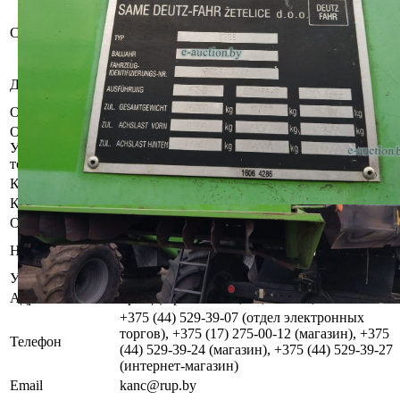
Бывшее в употреблении, при
инструментальном контроле, диагностике,
Состояние
разборке возможно выявление скрытых
дефектов
Общество с ограниченной ответственностью
Должник
"Коммерц-лизинг"
Обременения
Залог. Арест судебного исполнителя.
Осмотр объекта
Участник электронных торгов обязан до начала электронных
торгов осмотреть предмет торгов ( п.2.4.3 Регламента)
Контактное лицо
Управление оценки и реализации имущества
Контакты
+375445293907
Организатор/оператор торгов
Республиканское унитарное предприятие по
Наименование
оказанию услуг «БелЮрОбеспечение»
УНП
192821149
Адрес
пр-т. Дзержинского, 1Б, 220069, г. Минск
+375 (44) 529-39-07 (отдел электронных
торгов), +375 (17) 275-00-12 (магазин), +375
Телефон
(44) 529-39-24 (магазин), +375 (44) 529-39-27
(интернет-магазин)
Email
kanc@rup.by