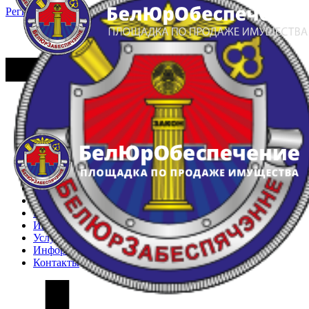
Регистрация
Вход
Главная
Арестованное имущество
Реестр несостоявшихся торгов
Реестр переоценок
Частное имущество
Государственное имущество
Интернет-магазин
Интернет-витрина
Услуги
Информация
Контакты