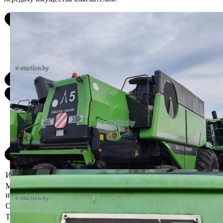
Информация о предмете торгов
Местоположение
Минская область, Любанский р-н, д.
имущества
Паличин
Описание
Зав.№ 6228015565
Тип кузова
Спецтехника