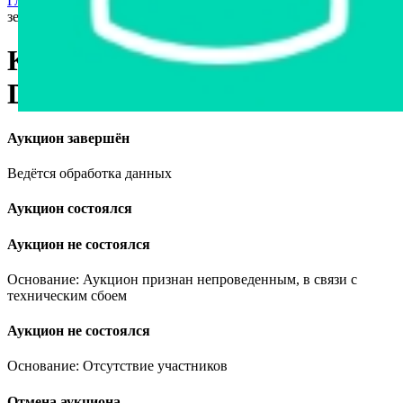
Главная страница
›
Спецтехника
›
Другая
›
Комбайн
зерноуборочный Deutz-Fahr 6095 HTS
Комбайн зерноуборочный
Deutz-Fahr 6095 HTS
Аукцион завершён
Ведётся обработка данных
Аукцион состоялся
Аукцион не состоялся
Основание: Аукцион признан непроведенным, в связи с
техническим сбоем
Аукцион не состоялся
Основание: Отсутствие участников
Отмена аукциона