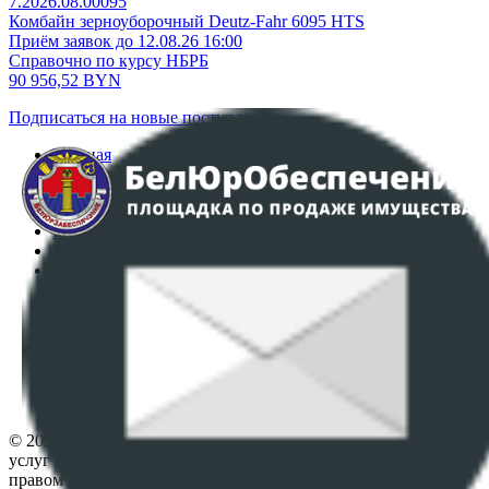
7.2026.08.00095
Комбайн зерноуборочный Deutz-Fahr 6095 HTS
Приём заявок до 12.08.26 16:00
Справочно по курсу НБРБ
90 956,52
BYN
Подписаться на новые поступления
Главная
Аукционы
Интернет-магазин
Регламент организации и проведения торгов
Пользовательское соглашение
Политика в отношении обработки персональных
данных
ПОЛОЖЕНИЕ О ПОЛИТИКЕ ОБРАБОТКИ COOKIE-
ФАЙЛОВ
Настройки cookie-файлов
Контакты
© 2026 Республиканское унитарное предприятие по оказанию
услуг "БелЮрОбеспечение" - Все права защищены авторским
правом