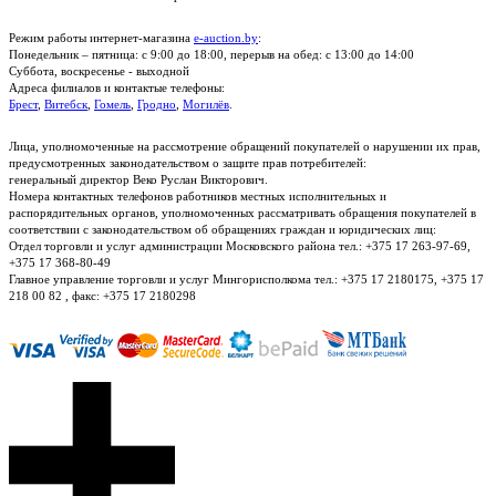
Режим работы интернет-магазина
e-auction.by
:
Понедельник – пятница: с 9:00 до 18:00, перерыв на обед: с 13:00 до 14:00
Суббота, воскресенье - выходной
Адреса филиалов и контактые телефоны:
Брест
,
Витебск
,
Гомель
,
Гродно
,
Могилёв
.
Лица, уполномоченные на рассмотрение обращений покупателей о нарушении их прав,
предусмотренных законодательством о защите прав потребителей:
генеральный директор Веко Руслан Викторович.
Номера контактных телефонов работников местных исполнительных и
распорядительных органов, уполномоченных рассматривать обращения покупателей в
соответствии с законодательством об обращениях граждан и юридических лиц:
Отдел торговли и услуг администрации Московского района тел.: +375 17 263-97-69,
+375 17 368-80-49
Главное управление торговли и услуг Мингорисполкома тел.: +375 17 2180175, +375 17
218 00 82 , факс: +375 17 2180298