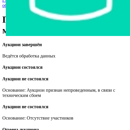
Главная страница
›
Спецтехника
›
Мотоблоки и культиваторы,
оборудование к ним
›
Прицеп одноосный к мотоблоку
Прицеп одноосный к
мотоблоку
Аукцион завершён
Ведётся обработка данных
Аукцион состоялся
Аукцион не состоялся
Основание: Аукцион признан непроведенным, в связи с
техническим сбоем
Аукцион не состоялся
Основание: Отсутствие участников
Отмена аукциона