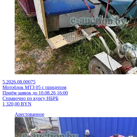
5.2026.08.00075
Мотоблок МТЗ 05 с прицепом
Приём заявок до 10.08.26 16:00
Справочно по курсу НБРБ
1 320,00
BYN
Арестованное