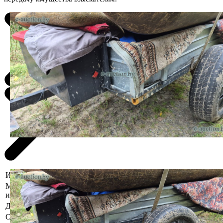
Информация о предмете торгов
Местоположение
Гомельская область, Мозырский р-н, г. Мозырь
имущества
Должник
Иванов Владимир Николаевич
Осмотр объекта