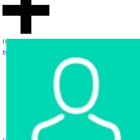
Гостевой доступ
Регистрация
Вход
Главная
Аукцион
Интернет-магазин
Интернет-витрина
Услуги
Информация
Контакты
Частное имущество
Арестованное имущество
Реестр несостоявшихся торгов
Реестр переоценок
Государственное имущество