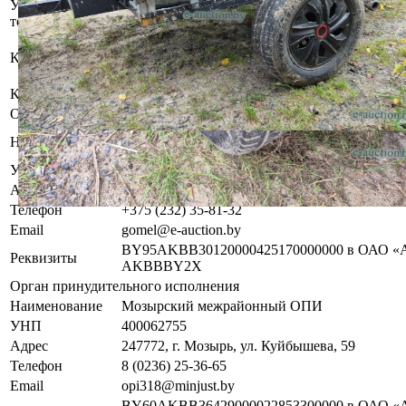
Участник электронных торгов обязан до начала электронных т
торгов ( п.2.4.3 Регламента)
Имущество оставлено судебным исполнителе
Контактное лицо
хранителю.
За дополнительной информацией обращаться
Контакты
+375445293915
Организатор/оператор торгов
Гомельский филиал республиканского унита
Наименование
оказанию услуг «БелЮрОбеспечение»
УНП
192821149
Адрес
г. Гомель, ул. Троллейбусная, 6
Телефон
+375 (232) 35-81-32
Email
gomel@e-auction.by
BY95AKBB30120000425170000000 в ОАО «А
Реквизиты
AKBBBY2X
Орган принудительного исполнения
Наименование
Мозырский межрайонный ОПИ
УНП
400062755
Адрес
247772, г. Мозырь, ул. Куйбышева, 59
Телефон
8 (0236) 25-36-65
Email
opi318@minjust.by
BY60AKBB36429000022853300000 в ОАО «А