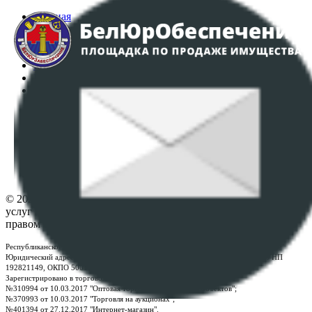
Главная
Аукционы
Интернет-магазин
Регламент организации и проведения торгов
Пользовательское соглашение
Политика в отношении обработки персональных
данных
ПОЛОЖЕНИЕ О ПОЛИТИКЕ ОБРАБОТКИ COOKIE-
ФАЙЛОВ
Настройки cookie-файлов
Контакты
© 2026 Республиканское унитарное предприятие по оказанию
услуг "БелЮрОбеспечение" - Все права защищены авторским
правом
Республиканское унитарное предприятие по оказанию услуг "БелЮрОбеспечение"
Юридический адрес: г. Минск, пр-т. Дзержинского, 1Б, e-mail:
kanc@rup.by
, УНП
192821149, ОКПО 500111895000
Зарегистрировано в торговом реестре Республики Беларусь:
№310994 от 10.03.2017 "Оптовая торговля без торговых объектов";
№370993 от 10.03.2017 "Торговля на аукционах";
№401394 от 27.12.2017 "Интернет-магазин".