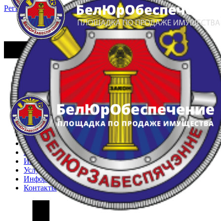
Регистрация
Вход
Главная
Арестованное имущество
Реестр несостоявшихся торгов
Реестр переоценок
Частное имущество
Государственное имущество
Интернет-магазин
Интернет-витрина
Услуги
Информация
Контакты