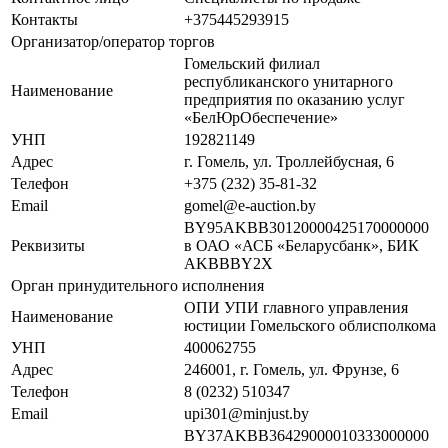
Контакты
+375445293915
Организатор/оператор торгов
Гомельский филиал
республиканского унитарного
Наименование
предприятия по оказанию услуг
«БелЮрОбеспечение»
УНП
192821149
Адрес
г. Гомель, ул. Троллейбусная, 6
Телефон
+375 (232) 35-81-32
Email
gomel@e-auction.by
BY95AKBB30120000425170000000
Реквизиты
в ОАО «АСБ «Беларусбанк», БИК
AKBBBY2X
Орган принудительного исполнения
ОПИ УПИ главного управления
Наименование
юстиции Гомельского облисполкома
УНП
400062755
Адрес
246001, г. Гомель, ул. Фрунзе, 6
Телефон
8 (0232) 510347
Email
upi301@minjust.by
BY37AKBB36429000010333000000