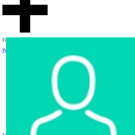
Гостевой доступ
Регистрация
Вход
Главная
Аукцион
Интернет-магазин
Интернет-витрина
Услуги
Информация
Контакты
Частное имущество
Арестованное имущество
Реестр несостоявшихся торгов
Реестр переоценок
Государственное имущество