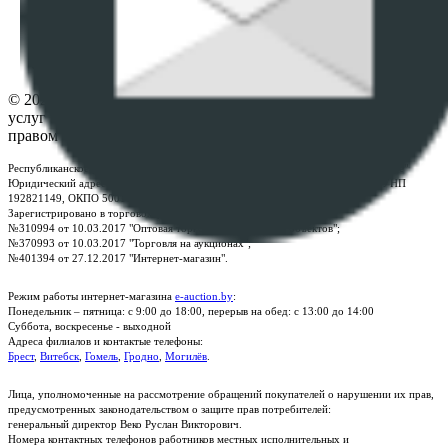
Настройки cookie-файлов
Контакты
© 2026 Республиканское унитарное предприятие по оказанию
услуг "БелЮрОбеспечение" - Все права защищены авторским
правом
Республиканское унитарное предприятие по оказанию услуг "БелЮрОбеспечение"
Юридический адрес: г. Минск, пр-т. Дзержинского, 1Б, e-mail:
kanc@rup.by
, УНП
192821149, ОКПО 500111895000
Зарегистрировано в торговом реестре Республики Беларусь:
№310994 от 10.03.2017 "Оптовая торговля без торговых объектов";
№370993 от 10.03.2017 "Торговля на аукционах";
№401394 от 27.12.2017 "Интернет-магазин".
Режим работы интернет-магазина
e-auction.by
:
Понедельник – пятница: с 9:00 до 18:00, перерыв на обед: с 13:00 до 14:00
Суббота, воскресенье - выходной
Адреса филиалов и контактые телефоны:
Брест
,
Витебск
,
Гомель
,
Гродно
,
Могилёв
.
Лица, уполномоченные на рассмотрение обращений покупателей о нарушении их прав,
предусмотренных законодательством о защите прав потребителей:
генеральный директор Веко Руслан Викторович.
Номера контактных телефонов работников местных исполнительных и