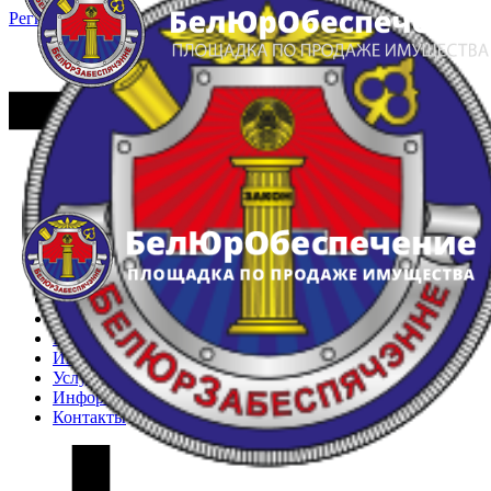
Регистрация
Вход
Главная
Арестованное имущество
Реестр несостоявшихся торгов
Реестр переоценок
Частное имущество
Государственное имущество
Интернет-магазин
Интернет-витрина
Услуги
Информация
Контакты