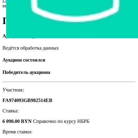
Главная страница
›
Спецтехника
›
Погрузчики
›
Погрузчик
вилочный
Погрузчик вилочный
Аукцион завершён
Ведётся обработка данных
Аукцион состоялся
Победитель аукциона
Участник:
FA974093GB982514EB
Ставка:
6 090.00 BYN
Справочно по курсу НБРБ
Время ставки: