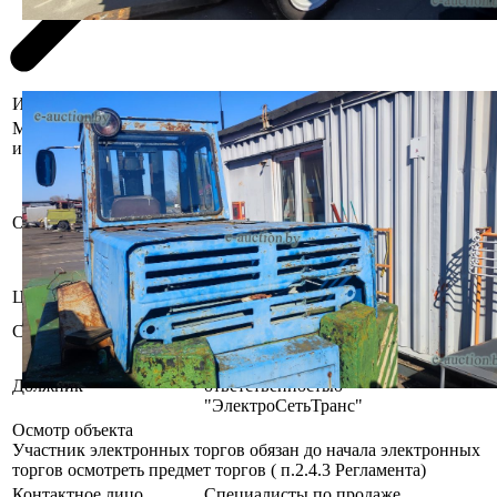
Информация о предмете торгов
Местоположение
г. Гомель, ул. Ильича, 161-1
имущества
Имеются повреждения
лакокрасочного покрытия, коррозия.
При инструментальном контроле,
Описание
диагностике, разборке возможно
выявление скрытых дефектов и
неисправностей.
Цвет
Сине-зеленый
Комплектность и работоспособность
Состояние
не установлена
Общество с ограниченной
Должник
ответственностью
"ЭлектроСетьТранс"
Осмотр объекта
Участник электронных торгов обязан до начала электронных
торгов осмотреть предмет торгов ( п.2.4.3 Регламента)
Контактное лицо
Специалисты по продаже