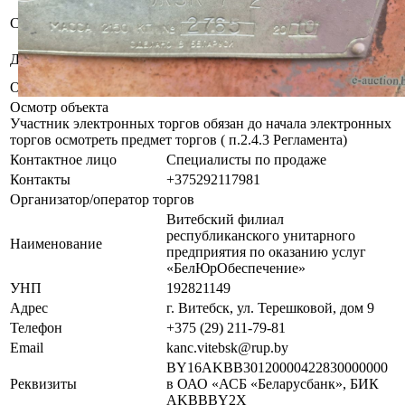
Б/у. Комплектность и
Состояние
работоспособность не проверялась
Открытое акционерное общество
Должник
"Прудинки"
Обременения
Арест судебного исполнителя.
Осмотр объекта
Участник электронных торгов обязан до начала электронных
торгов осмотреть предмет торгов ( п.2.4.3 Регламента)
Контактное лицо
Специалисты по продаже
Контакты
+375292117981
Организатор/оператор торгов
Витебский филиал
республиканского унитарного
Наименование
предприятия по оказанию услуг
«БелЮрОбеспечение»
УНП
192821149
Адрес
г. Витебск, ул. Терешковой, дом 9
Телефон
+375 (29) 211-79-81
Email
kanc.vitebsk@rup.by
BY16AKBB30120000422830000000
Реквизиты
в ОАО «АСБ «Беларусбанк», БИК
AKBBBY2X