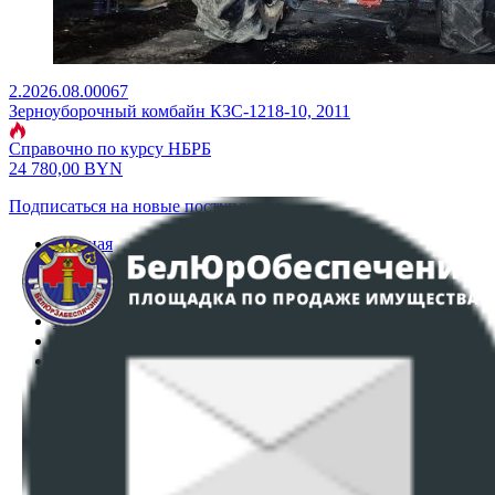
2.2026.08.00067
Зерноуборочный комбайн КЗС-1218-10, 2011
Справочно по курсу НБРБ
24 780,00
BYN
Подписаться на новые поступления
Главная
Аукционы
Интернет-магазин
Регламент организации и проведения торгов
Пользовательское соглашение
Политика в отношении обработки персональных
данных
ПОЛОЖЕНИЕ О ПОЛИТИКЕ ОБРАБОТКИ COOKIE-
ФАЙЛОВ
Настройки cookie-файлов