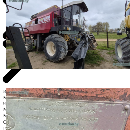
Информация о предмете торгов
Местоположение
Витебская область, Верхнедвинский
имущества
р-н, д. Прудинки, мехдвор
Марка
КЗС
Модель
1218
Описание
С жаткой.
Год выпуска
2011