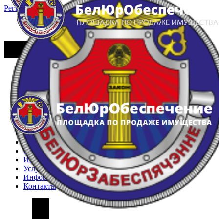
Регистрация
Вход
Главная
Арестованное имущество
Реестр несостоявшихся торгов
Реестр переоценок
Частное имущество
Государственное имущество
Интернет-магазин
Интернет-витрина
Услуги
Информация
Контакты