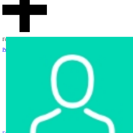
Гостевой доступ
Регистрация
Вход
Главная
Аукцион
Интернет-магазин
Интернет-витрина
Услуги
Информация
Контакты
Частное имущество
Арестованное имущество
Реестр несостоявшихся торгов
Реестр переоценок
Государственное имущество