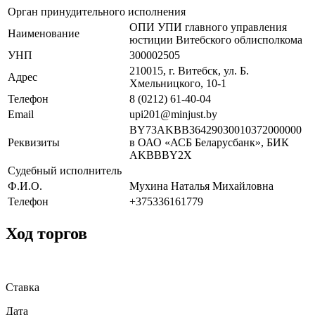
Орган принудительного исполнения
ОПИ УПИ главного управления
Наименование
юстиции Витебского облисполкома
УНП
300002505
210015, г. Витебск, ул. Б.
Адрес
Хмельницкого, 10-1
Телефон
8 (0212) 61-40-04
Email
upi201@minjust.by
BY73AKBB36429030010372000000
Реквизиты
в ОАО «АСБ Беларусбанк», БИК
AKBBBY2X
Судебный исполнитель
Ф.И.О.
Мухина Наталья Михайловна
Телефон
+375336161779
Ход торгов
Ставка
Дата