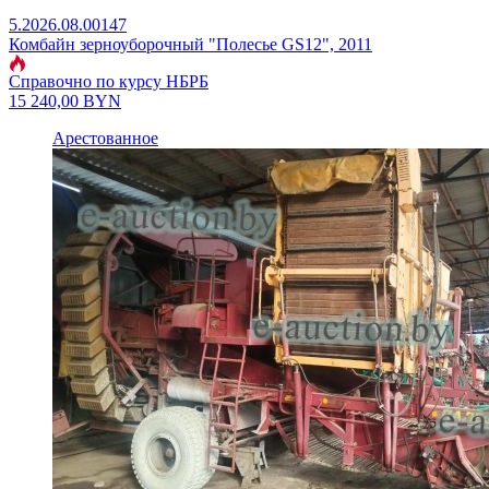
5.2026.08.00147
Комбайн зерноуборочный "Полесье GS12", 2011
Справочно по курсу НБРБ
15 240,00
BYN
Арестованное