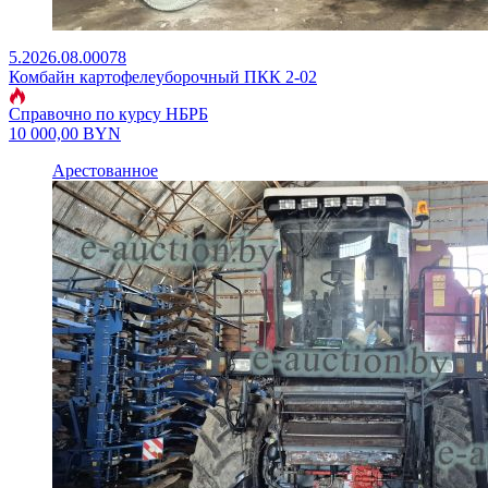
5.2026.08.00078
Комбайн картофелеуборочный ПКК 2-02
Справочно по курсу НБРБ
10 000,00
BYN
Арестованное