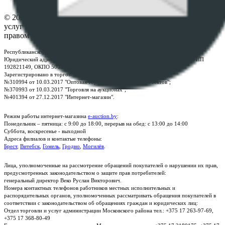
Контакты
© 2026 Республиканское унитарное предприятие по оказанию
услуг "БелЮрОбеспечение" - Все права защищены авторским
правом
Республиканское унитарное предприятие по оказанию услуг "БелЮрОбеспечение"
Юридический адрес: г. Минск, пр-т. Дзержинского, 1Б, e-mail:
kanc@rup.by
, УНП
192821149, ОКПО 500111895000
Зарегистрировано в торговом реестре Республики Беларусь:
№310994 от 10.03.2017 "Оптовая торговля без торговых объектов";
№370993 от 10.03.2017 "Торговля на аукционах";
№401394 от 27.12.2017 "Интернет-магазин".
Режим работы интернет-магазина
e-auction.by
:
Понедельник – пятница: с 9:00 до 18:00, перерыв на обед: с 13:00 до 14:00
Суббота, воскресенье - выходной
Адреса филиалов и контактые телефоны:
Брест
,
Витебск
,
Гомель
,
Гродно
,
Могилёв
.
Лица, уполномоченные на рассмотрение обращений покупателей о нарушении их прав,
предусмотренных законодательством о защите прав потребителей:
генеральный директор Веко Руслан Викторович.
Номера контактных телефонов работников местных исполнительных и
распорядительных органов, уполномоченных рассматривать обращения покупателей в
соответствии с законодательством об обращениях граждан и юридических лиц:
Отдел торговли и услуг администрации Московского района тел.: +375 17 263-97-69,
+375 17 368-80-49