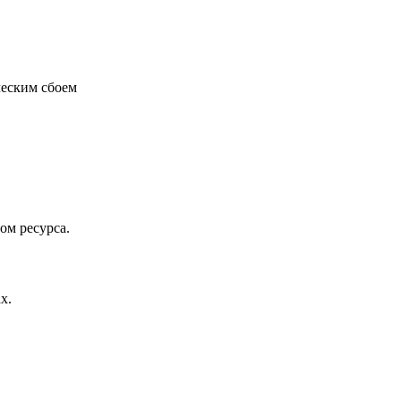
ческим сбоем
ом ресурса.
х.