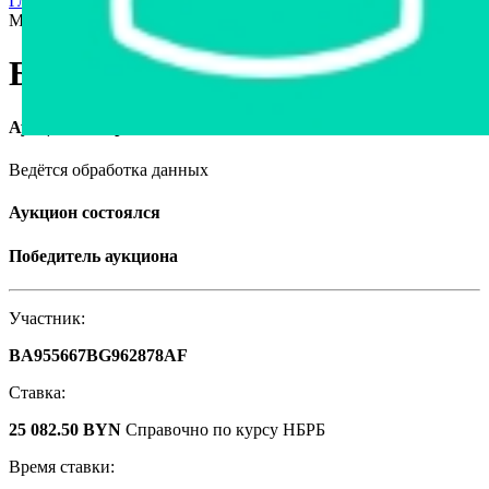
Главная страница
›
Спецтехника
›
Тракторы
›
Беларус 320.4
МПУ, 2010
Беларус 320.4 МПУ, 2010
Аукцион завершён
Ведётся обработка данных
Аукцион состоялся
Победитель аукциона
Участник:
BA955667BG962878AF
Ставка:
25 082.50 BYN
Справочно по курсу НБРБ
Время ставки: