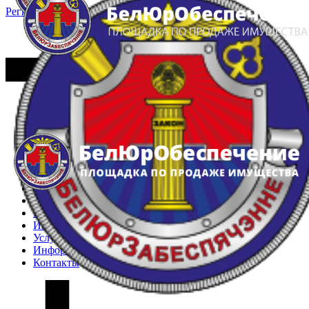
Регистрация
Вход
Главная
Арестованное имущество
Реестр несостоявшихся торгов
Реестр переоценок
Частное имущество
Государственное имущество
Интернет-магазин
Интернет-витрина
Услуги
Информация
Контакты