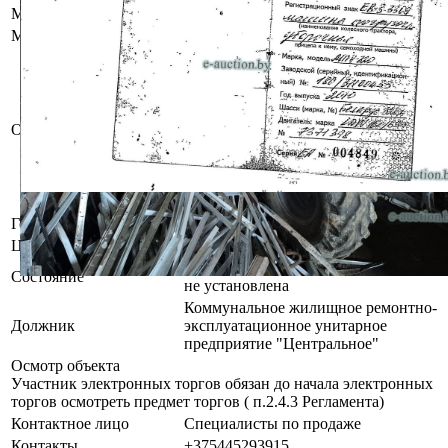
Марка
Беларус
Модель
320.4
Рег. знак ЕВ-3 3309
Зав. №180/31100433; Двигатель
№7371398
Имеются повреждения
Описание
лакокрасочного покрытия, коррозия.
При инструментальном контроле,
диагностике, разборке возможно
выявление скрытых дефектов и
неисправностей.
Год выпуска
2010
Цвет
Красный
Комплектность и работоспособность
Состояние
не установлена
Коммунальное жилищное ремонтно-
Должник
эксплуатационное унитарное
предприятие "Центральное"
Осмотр объекта
Участник электронных торгов обязан до начала электронных
торгов осмотреть предмет торгов ( п.2.4.3 Регламента)
Контактное лицо
Специалисты по продаже
Контакты
+375445293915