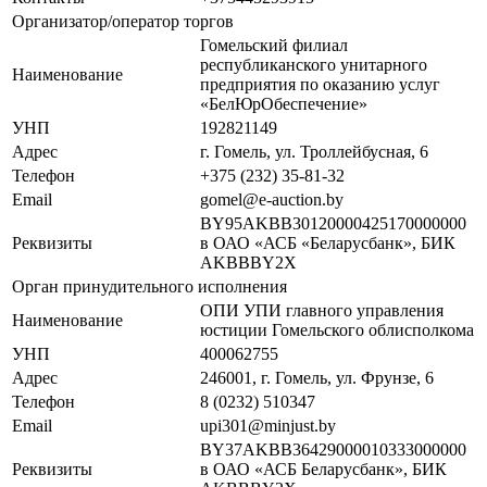
Организатор/оператор торгов
Гомельский филиал
республиканского унитарного
Наименование
предприятия по оказанию услуг
«БелЮрОбеспечение»
УНП
192821149
Адрес
г. Гомель, ул. Троллейбусная, 6
Телефон
+375 (232) 35-81-32
Email
gomel@e-auction.by
BY95AKBB30120000425170000000
Реквизиты
в ОАО «АСБ «Беларусбанк», БИК
AKBBBY2X
Орган принудительного исполнения
ОПИ УПИ главного управления
Наименование
юстиции Гомельского облисполкома
УНП
400062755
Адрес
246001, г. Гомель, ул. Фрунзе, 6
Телефон
8 (0232) 510347
Email
upi301@minjust.by
BY37AKBB36429000010333000000
Реквизиты
в ОАО «АСБ Беларусбанк», БИК