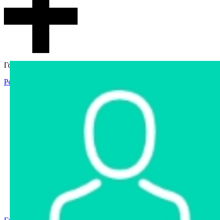
Гостевой доступ
Регистрация
Вход
Главная
Аукцион
Интернет-магазин
Интернет-витрина
Услуги
Информация
Контакты
Частное имущество
Арестованное имущество
Реестр несостоявшихся торгов
Реестр переоценок
Государственное имущество