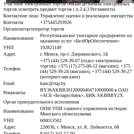
Участник электронных торгов обязан до начала электронных
торгов осмотреть предмет торгов ( п.2.4.3 Регламента)
Контактное лицо
Управление оценки и реализации имущества
Контакты
+375445293926
Организатор/оператор торгов
Республиканское унитарное предприятие по
Наименование
оказанию услуг «БелЮрОбеспечение»
УНП
192821149
Адрес
г. Минск, пр-т. Дзержинского, 1Б
+375 (44) 529-39-07 (отдел электронных
торгов), +375 (17) 275-00-12 (магазин), +375
Телефон
(44) 529-39-24 (магазин), +375 (44) 529-39-27
(интернет-магазин)
Email
kanc@rup.by
BY36AKBB30120000404710000000 в ОАО
Реквизиты
«АСБ «Беларусбанк», БИК AKBBBY2X
Орган принудительного исполнения
ОПИ УПИ главного управления юстиции
Наименование
Минского облисполкома
УНП
600013502
Адрес
220036, г. Минск, ул. К. Либкнехта, 68
Телефон
8 (017) 343-52-00