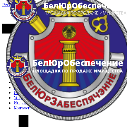
Регистрация
Вход
Главная
Арестованное имущество
Реестр несостоявшихся торгов
Реестр переоценок
Частное имущество
Государственное имущество
Интернет-магазин
Интернет-витрина
Услуги
Информация
Контакты