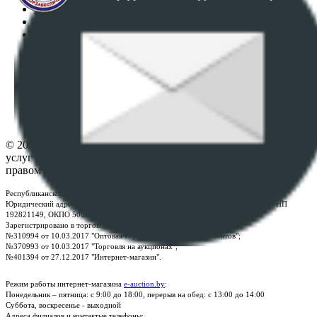
Регламент организации и проведения торгов
Пользовательское соглашение
Политика в отношении обработки персональных
данных
ПОЛОЖЕНИЕ О ПОЛИТИКЕ ОБРАБОТКИ COOKIE-
ФАЙЛОВ
Настройки cookie-файлов
Контакты
© 2026 Республиканское унитарное предприятие по оказанию
услуг "БелЮрОбеспечение" - Все права защищены авторским
правом
Республиканское унитарное предприятие по оказанию услуг "БелЮрОбеспечение"
Юридический адрес: г. Минск, пр-т. Дзержинского, 1Б, e-mail:
kanc@rup.by
, УНП
192821149, ОКПО 500111895000
Зарегистрировано в торговом реестре Республики Беларусь:
№310994 от 10.03.2017 "Оптовая торговля без торговых объектов";
№370993 от 10.03.2017 "Торговля на аукционах";
№401394 от 27.12.2017 "Интернет-магазин".
Режим работы интернет-магазина
e-auction.by
:
Понедельник – пятница: с 9:00 до 18:00, перерыв на обед: с 13:00 до 14:00
Суббота, воскресенье - выходной
Адреса филиалов и контактые телефоны: