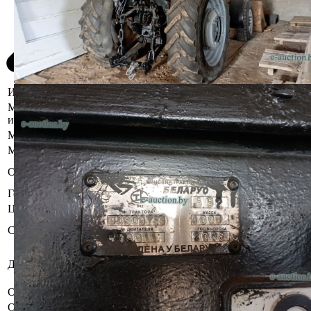
Информация о предмете торгов
Местоположение
Минская область, Воложинский р-н, г.
имущества
Воложин, ул. Пушкина, 3
Марка
Беларус
Модель
892
В комплекте с отвалом поворотным и
Описание
оборудованием навесным ОН-134-01.
Год выпуска
2008
Цвет
Синий
Бывшее в употреблении. Комплектность и
Состояние
работоспособность не проверялась.
Коммунальное унитарное предприятие
Должник
"Воложинский районный комбинат
бытового обслуживания'"
Обременения
Арест судебного исполнителя.
Осмотр объекта