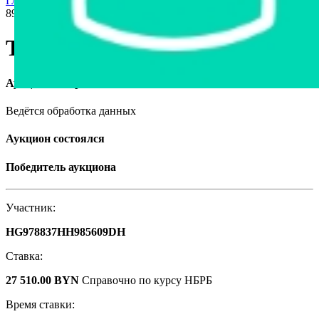
Главная страница
›
Спецтехника
›
Тракторы
›
Трактор Беларус
892, 2008
Трактор Беларус 892, 2008
Аукцион завершён
Ведётся обработка данных
Аукцион состоялся
Победитель аукциона
Участник:
HG978837HH985609DH
Ставка:
27 510.00 BYN
Справочно по курсу НБРБ
Время ставки: