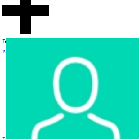
Гостевой доступ
Регистрация
Вход
Главная
Аукцион
Интернет-магазин
Интернет-витрина
Услуги
Информация
Контакты
Частное имущество
Арестованное имущество
Реестр несостоявшихся торгов
Реестр переоценок
Государственное имущество