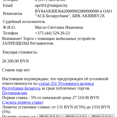
Email
upi501@minjust.by
BY84AKBB36420000002880000000 в ОАО
Реквизиты
"АСБ Беларусбанк", БИК AKBBBY2X
Судебный исполнитель
Ф.И.О.
Масло Светлана Ивановна
Телефон
+375 (44) 529-29-23
Внимание! Торги с помощью мобильных устройств
ЗАПРЕЩЕНЫ Регламентом.
Текущая стоимость:
26 200.00 BYN
Ставок еще нет
Настоящим подтверждаю, что предупрежден об уголовной
ответственности по
статье 251 Уголовного кодекса
Республики Беларусь
за срыв публичных торгов.
Подтверждаю
Первая ставка - 5% от начальной цены 27 510.00 BYN
Сделать первую ставку
Лимиты установки ставки: от
131
BYN (0.5%) до
1310
BYN
(5%)
Поднять ставку на:
0BYN (0.5 %)
0BYN (1.0 %)
0BYN (2.0 %)