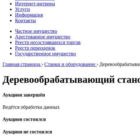
Интернет-витрина
Услуги
Информация
Контакты
Частное имущество
Арестованное имущество
Реестр несостоявшихся торгов
Реестр переоценок
Государственное имущество
Главная страница
›
Станки и оборудование
›
Деревообрабатыва
Деревообрабатывающий стано
Аукцион завершён
Ведётся обработка данных
Аукцион состоялся
Аукцион не состоялся