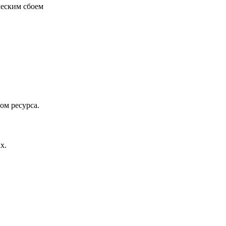
ческим сбоем
ом ресурса.
х.