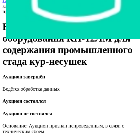
Главная страница
›
Станки и оборудование
›
Комплект
клеточного оборудования КП-12ЛМ для содержания
промышленного стада кур-несушек
Комплект клеточного
оборудования КП-12ЛМ для
содержания промышленного
стада кур-несушек
Аукцион завершён
Ведётся обработка данных
Аукцион состоялся
Аукцион не состоялся
Основание: Аукцион признан непроведенным, в связи с
техническим сбоем