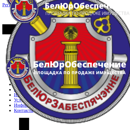
Регистрация
Вход
Главная
Арестованное имущество
Реестр несостоявшихся торгов
Реестр переоценок
Частное имущество
Государственное имущество
Интернет-магазин
Интернет-витрина
Услуги
Информация
Контакты