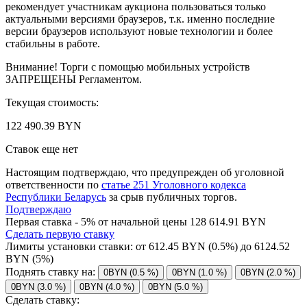
рекомендует участникам аукциона пользоваться только
актуальными версиями браузеров, т.к. именно последние
версии браузеров используют новые технологии и более
стабильны в работе.
Внимание! Торги с помощью мобильных устройств
ЗАПРЕЩЕНЫ Регламентом.
Текущая стоимость:
122 490.39 BYN
Ставок еще нет
Настоящим подтверждаю, что предупрежден об уголовной
ответственности по
статье 251 Уголовного кодекса
Республики Беларусь
за срыв публичных торгов.
Подтверждаю
Первая ставка - 5% от начальной цены 128 614.91 BYN
Сделать первую ставку
Лимиты установки ставки: от
612.45
BYN (0.5%) до
6124.52
BYN (5%)
Поднять ставку на:
0BYN (0.5 %)
0BYN (1.0 %)
0BYN (2.0 %)
0BYN (3.0 %)
0BYN (4.0 %)
0BYN (5.0 %)
Сделать ставку: