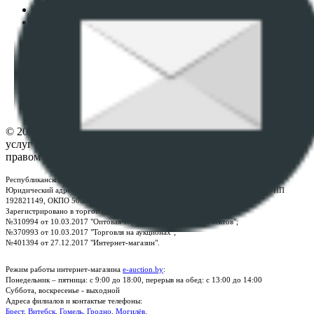
Пользовательское соглашение
Политика в отношении обработки персональных
данных
ПОЛОЖЕНИЕ О ПОЛИТИКЕ ОБРАБОТКИ COOKIE-
ФАЙЛОВ
Настройки cookie-файлов
Контакты
© 2026 Республиканское унитарное предприятие по оказанию
услуг "БелЮрОбеспечение" - Все права защищены авторским
правом
Республиканское унитарное предприятие по оказанию услуг "БелЮрОбеспечение"
Юридический адрес: г. Минск, пр-т. Дзержинского, 1Б, e-mail:
kanc@rup.by
, УНП
192821149, ОКПО 500111895000
Зарегистрировано в торговом реестре Республики Беларусь:
№310994 от 10.03.2017 "Оптовая торговля без торговых объектов";
№370993 от 10.03.2017 "Торговля на аукционах";
№401394 от 27.12.2017 "Интернет-магазин".
Режим работы интернет-магазина
e-auction.by
:
Понедельник – пятница: с 9:00 до 18:00, перерыв на обед: с 13:00 до 14:00
Суббота, воскресенье - выходной
Адреса филиалов и контактые телефоны:
Брест
,
Витебск
,
Гомель
,
Гродно
,
Могилёв
.