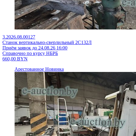
3.2026.08.00127
Станок вертикально-сверлильный 2С132Л
Приём заявок до 24.08.26 16:00
Справочно по курсу НБРБ
660,00
BYN
Арестованное
Новинка