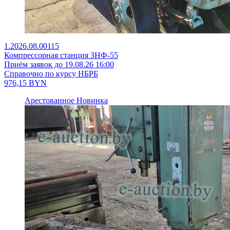
1.2026.08.00115
Компрессорная станция ЗНФ-55
Приём заявок до 19.08.26 16:00
Справочно по курсу НБРБ
976,15
BYN
Арестованное
Новинка