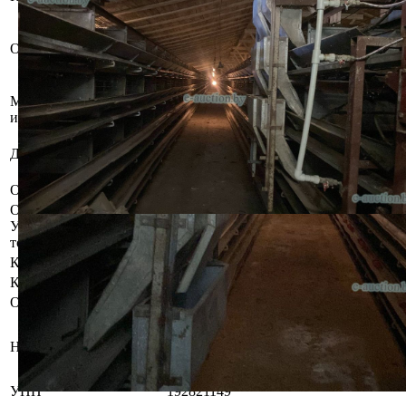
Бывшее в эксплуатации
оборудование, пригодное для
Описание имущества
дальнейшего использования.
Вместимость 32000 голов. Для
здания 12*84 метра.
Местоположение
Минская область, Воложинский р-н,
имущества
аг. Раков, ул. Советская, 77, в. 1-15
Общество с ограниченной
Должник
ответственностью
"АГРОСНАБКОМПЛЕКТ ПЛЮС"
Обременения
Арест судебного исполнителя.
Осмотр объекта
Участник электронных торгов обязан до начала электронных
торгов осмотреть предмет торгов ( п.2.4.3 Регламента)
Контактное лицо
Специалист по продаже
Контакты
+375445293910
Организатор/оператор торгов
Брестский филиал
республиканского унитарного
Наименование
предприятия по оказанию услуг
«БелЮрОбеспечение»
УНП
192821149