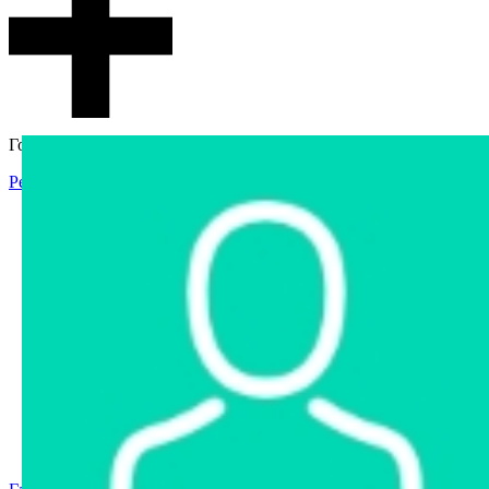
Гостевой доступ
Регистрация
Вход
Главная
Аукцион
Интернет-магазин
Интернет-витрина
Услуги
Информация
Контакты
Частное имущество
Арестованное имущество
Реестр несостоявшихся торгов
Реестр переоценок
Государственное имущество