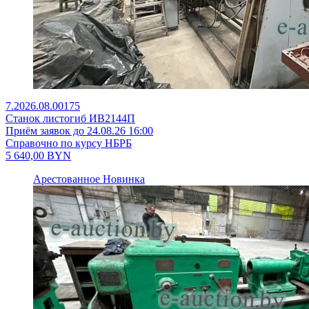
7.2026.08.00175
Станок листогиб ИВ2144П
Приём заявок до 24.08.26 16:00
Справочно по курсу НБРБ
5 640,00
BYN
Арестованное
Новинка