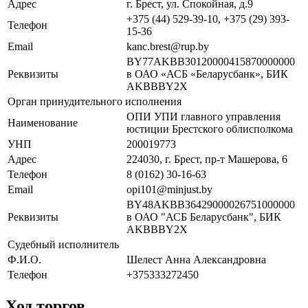
Адрес
г. Брест, ул. Спокойная, д.9
+375 (44) 529-39-10, +375 (29) 393-
Телефон
15-36
Email
kanc.brest@rup.by
BY77AKBB30120000415870000000
Реквизиты
в ОАО «АСБ «Беларусбанк», БИК
AKBBBY2X
Орган принудительного исполнения
ОПИ УПИ главного управления
Наименование
юстиции Брестского облисполкома
УНП
200019773
Адрес
224030, г. Брест, пр-т Машерова, 6
Телефон
8 (0162) 30-16-63
Email
opi101@minjust.by
BY48AKBB36429000026751000000
Реквизиты
в ОАО "АСБ Беларусбанк", БИК
AKBBBY2X
Судебный исполнитель
Ф.И.О.
Шелест Анна Александровна
Телефон
+375333272450
Ход торгов