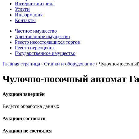
Интернет-витрина
Услуги
Информация
Контакты
Частное имущество
Арестованное имущество
Реестр несостоявшихся торгов
Реестр переоценок
Государственное имущество
Главная страница
›
Станки и оборудование
›
Чулочно-носочный
Чулочно-носочный автомат Га
Аукцион завершён
Ведётся обработка данных
Аукцион состоялся
Аукцион не состоялся