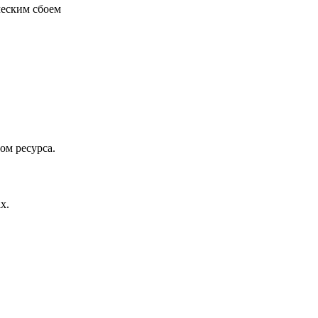
ческим сбоем
ом ресурса.
х.