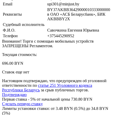
Email
upi301@minjust.by
BY37AKBB36429000010333000000
Реквизиты
в ОАО «АСБ Беларусбанк», БИК
AKBBBY2X
Судебный исполнитель
Ф.И.О.
Савочкина Евгения Юрьевна
Телефон
+375445290952
Внимание! Торги с помощью мобильных устройств
ЗАПРЕЩЕНЫ Регламентом.
Текущая стоимость:
696.00 BYN
Ставок еще нет
Настоящим подтверждаю, что предупрежден об уголовной
ответственности по
статье 251 Уголовного кодекса
Республики Беларусь
за срыв публичных торгов.
Подтверждаю
Первая ставка - 5% от начальной цены 730.80 BYN
Сделать первую ставку
Лимиты установки ставки: от
3.48
BYN (0.5%) до
34.8
BYN
(5%)