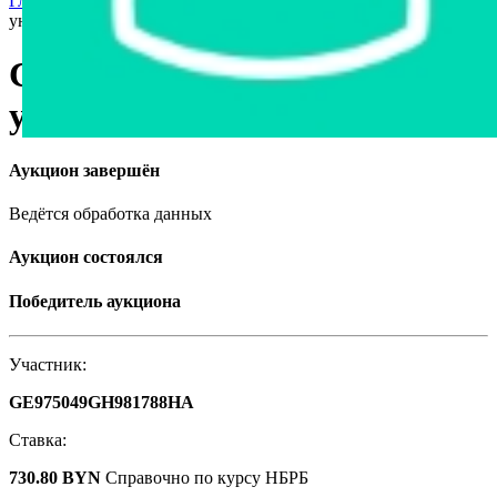
Главная страница
›
Станки и оборудование
›
Станок токарный
универсальный СУ-500/2
Станок токарный
универсальный СУ-500/2
Аукцион завершён
Ведётся обработка данных
Аукцион состоялся
Победитель аукциона
Участник:
GE975049GH981788HA
Ставка:
730.80 BYN
Справочно по курсу НБРБ