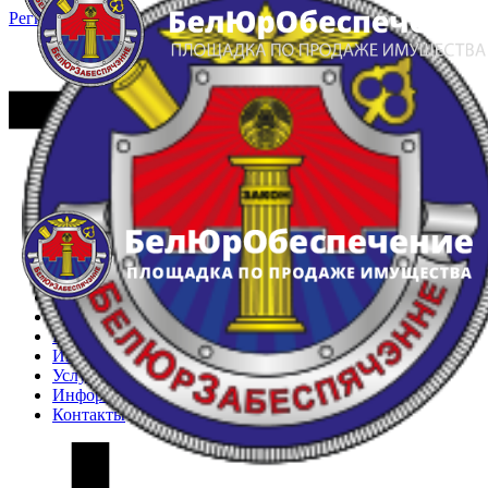
Регистрация
Вход
Главная
Арестованное имущество
Реестр несостоявшихся торгов
Реестр переоценок
Частное имущество
Государственное имущество
Интернет-магазин
Интернет-витрина
Услуги
Информация
Контакты