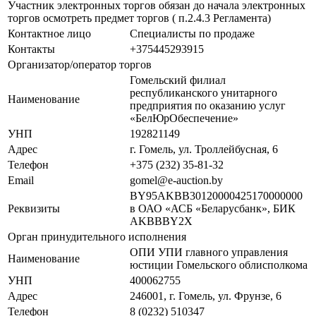
Участник электронных торгов обязан до начала электронных
торгов осмотреть предмет торгов ( п.2.4.3 Регламента)
Контактное лицо
Специалисты по продаже
Контакты
+375445293915
Организатор/оператор торгов
Гомельский филиал
республиканского унитарного
Наименование
предприятия по оказанию услуг
«БелЮрОбеспечение»
УНП
192821149
Адрес
г. Гомель, ул. Троллейбусная, 6
Телефон
+375 (232) 35-81-32
Email
gomel@e-auction.by
BY95AKBB30120000425170000000
Реквизиты
в ОАО «АСБ «Беларусбанк», БИК
AKBBBY2X
Орган принудительного исполнения
ОПИ УПИ главного управления
Наименование
юстиции Гомельского облисполкома
УНП
400062755
Адрес
246001, г. Гомель, ул. Фрунзе, 6
Телефон
8 (0232) 510347