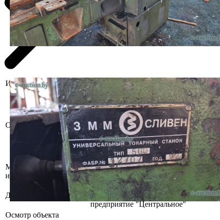
Информация о предмете торгов
Инв. №421805. Б/у, 1982 г.в.
Комплектность и работоспособность
не установлена. При
инструментальном контроле,
Описание имущества
диагностике, разборке возможно
выявление скрытых дефектов и
неисправностей. Демонтаж и вывоз
производит покупатель.
Местоположение
г. Гомель, Владимирова, 20
имущества
Коммунальное жилищное ремонтно-
Должник
эксплуатационное унитарное
предприятие "Центральное"
Осмотр объекта