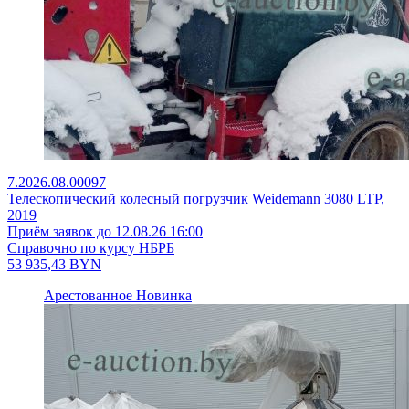
7.2026.08.00097
Телескопический колесный погрузчик Weidemann 3080 LTP,
2019
Приём заявок до 12.08.26 16:00
Справочно по курсу НБРБ
53 935,43
BYN
Арестованное
Новинка