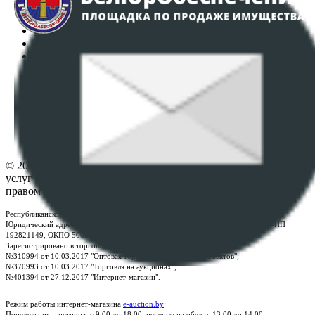
Интернет-магазин
Регламент организации и проведения торгов
Пользовательское соглашение
Политика в отношении обработки персональных
данных
ПОЛОЖЕНИЕ О ПОЛИТИКЕ ОБРАБОТКИ COOKIE-
ФАЙЛОВ
Настройки cookie-файлов
Контакты
© 2026 Республиканское унитарное предприятие по оказанию
услуг "БелЮрОбеспечение" - Все права защищены авторским
правом
Республиканское унитарное предприятие по оказанию услуг "БелЮрОбеспечение"
Юридический адрес: г. Минск, пр-т. Дзержинского, 1Б, e-mail:
kanc@rup.by
, УНП
192821149, ОКПО 500111895000
Зарегистрировано в торговом реестре Республики Беларусь:
№310994 от 10.03.2017 "Оптовая торговля без торговых объектов";
№370993 от 10.03.2017 "Торговля на аукционах";
№401394 от 27.12.2017 "Интернет-магазин".
Режим работы интернет-магазина
e-auction.by
:
Понедельник – пятница: с 9:00 до 18:00, перерыв на обед: с 13:00 до 14:00