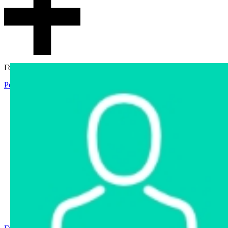
Гостевой доступ
Регистрация
Вход
Главная
Аукцион
Интернет-магазин
Интернет-витрина
Услуги
Информация
Контакты
Частное имущество
Арестованное имущество
Реестр несостоявшихся торгов
Реестр переоценок
Государственное имущество