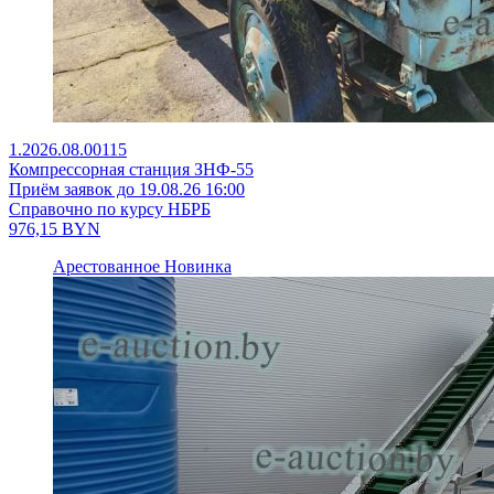
1.2026.08.00115
Компрессорная станция ЗНФ-55
Приём заявок до 19.08.26 16:00
Справочно по курсу НБРБ
976,15
BYN
Арестованное
Новинка