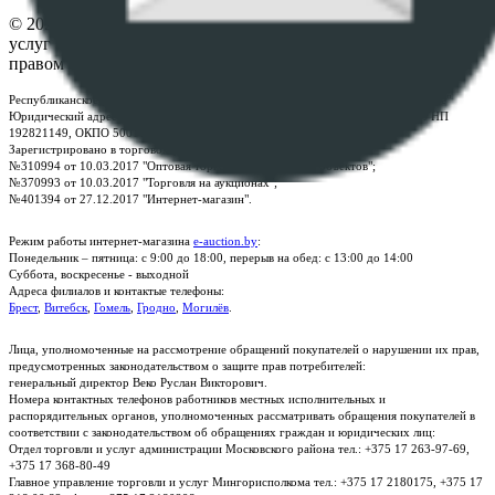
© 2026 Республиканское унитарное предприятие по оказанию
услуг "БелЮрОбеспечение" - Все права защищены авторским
правом
Республиканское унитарное предприятие по оказанию услуг "БелЮрОбеспечение"
Юридический адрес: г. Минск, пр-т. Дзержинского, 1Б, e-mail:
kanc@rup.by
, УНП
192821149, ОКПО 500111895000
Зарегистрировано в торговом реестре Республики Беларусь:
№310994 от 10.03.2017 "Оптовая торговля без торговых объектов";
№370993 от 10.03.2017 "Торговля на аукционах";
№401394 от 27.12.2017 "Интернет-магазин".
Режим работы интернет-магазина
e-auction.by
:
Понедельник – пятница: с 9:00 до 18:00, перерыв на обед: с 13:00 до 14:00
Суббота, воскресенье - выходной
Адреса филиалов и контактые телефоны:
Брест
,
Витебск
,
Гомель
,
Гродно
,
Могилёв
.
Лица, уполномоченные на рассмотрение обращений покупателей о нарушении их прав,
предусмотренных законодательством о защите прав потребителей:
генеральный директор Веко Руслан Викторович.
Номера контактных телефонов работников местных исполнительных и
распорядительных органов, уполномоченных рассматривать обращения покупателей в
соответствии с законодательством об обращениях граждан и юридических лиц:
Отдел торговли и услуг администрации Московского района тел.: +375 17 263-97-69,
+375 17 368-80-49
Главное управление торговли и услуг Мингорисполкома тел.: +375 17 2180175, +375 17