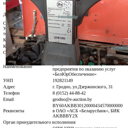
Боровлянский с/с, 32 р-н
имущества
д.Малиновка
Общество с ограниченной
Должник
ответственностью "ОБКстандарт"
Осмотр объекта
Участник электронных торгов обязан до начала электронных
торгов осмотреть предмет торгов ( п.2.4.3 Регламента)
Контактное лицо
Специалисты по продаже
Контакты
+375336060266,+375336226725
Организатор/оператор торгов
Гродненский филиал
республиканского унитарного
Наименование
предприятия по оказанию услуг
«БелЮрОбеспечение»
УНП
192821149
Адрес
г. Гродно, ул.Дзержинского, 31
Телефон
8 (0152) 44-88-42
Email
grodno@e-auction.by
BY60AKBB30120000434570000000
Реквизиты
в ОАО «АСБ «Беларусбанк», БИК
AKBBBY2X
Орган принудительного исполнения