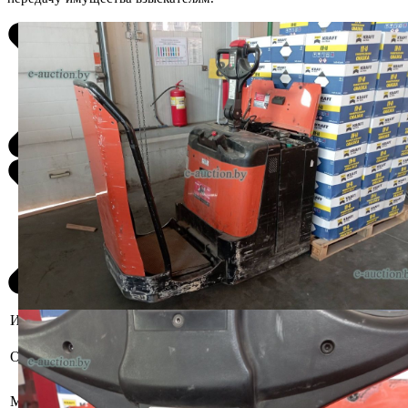
Информация о предмете торгов
Бывшее в употреблении,
Описание имущества
комплектность и работоспособность
не проверялась.
Минская область, Минский р-н,
Местоположение