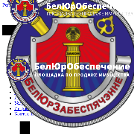
Регистрация
Вход
Главная
Арестованное имущество
Реестр несостоявшихся торгов
Реестр переоценок
Частное имущество
Государственное имущество
Интернет-магазин
Интернет-витрина
Услуги
Информация
Контакты