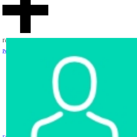
Гостевой доступ
Регистрация
Вход
Главная
Аукцион
Интернет-магазин
Интернет-витрина
Услуги
Информация
Контакты
Частное имущество
Арестованное имущество
Реестр несостоявшихся торгов
Реестр переоценок
Государственное имущество