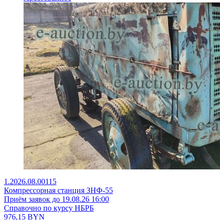
1.2026.08.00115
Компрессорная станция ЗНФ-55
Приём заявок до 19.08.26 16:00
Справочно по курсу НБРБ
976,15
BYN