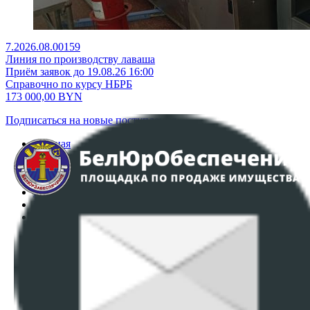
7.2026.08.00159
Линия по производству лаваша
Приём заявок до 19.08.26 16:00
Справочно по курсу НБРБ
173 000,00
BYN
Подписаться на новые поступления
Главная
Аукционы
Интернет-магазин
Регламент организации и проведения торгов
Пользовательское соглашение
Политика в отношении обработки персональных
данных
ПОЛОЖЕНИЕ О ПОЛИТИКЕ ОБРАБОТКИ COOKIE-
ФАЙЛОВ
Настройки cookie-файлов
Контакты