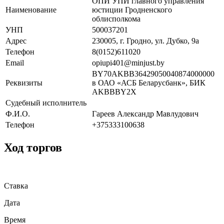
ОПИ УПИ главного управления
Наименование
юстиции Гродненского
облисполкома
УНП
500037201
Адрес
230005, г. Гродно, ул. Дубко, 9а
Телефон
8(0152)611020
Email
opiupi401@minjust.by
BY70AKBB36429050040874000000
Реквизиты
в ОАО «АСБ Беларусбанк», БИК
AKBBBY2X
Судебный исполнитель
Ф.И.О.
Гареев Александр Мавлудович
Телефон
+375333100638
Ход торгов
Ставка
Дата
Время