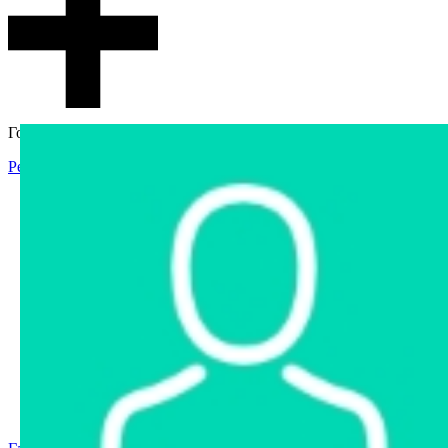
Гостевой доступ
Регистрация
Вход
Главная
Аукцион
Интернет-магазин
Интернет-витрина
Услуги
Информация
Контакты
Частное имущество
Арестованное имущество
Реестр несостоявшихся торгов
Реестр переоценок
Государственное имущество