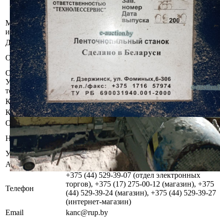
наибольший - 800 мм - наименьший - 100
мм. мощность -11 кВт.
Местоположение
Минская область, Молодечненский р-н, г.
имущества
Молодечно, ул. Роменская, 167/9
Должник
Свиридо Сергей Викторович
Арест, запрет совершения регистрационных
Обременения
действий судебного исполнителя.
Осмотр объекта
Участник электронных торгов обязан до начала электронных
торгов осмотреть предмет торгов ( п.2.4.3 Регламента)
Контактное лицо
Управление оценки и реализации имущества
Контакты
+375445293907
Организатор/оператор торгов
Республиканское унитарное предприятие по
Наименование
оказанию услуг «БелЮрОбеспечение»
УНП
192821149
Адрес
г. Минск, пр-т. Дзержинского, 1Б
+375 (44) 529-39-07 (отдел электронных
торгов), +375 (17) 275-00-12 (магазин), +375
Телефон
(44) 529-39-24 (магазин), +375 (44) 529-39-27
(интернет-магазин)
Email
kanc@rup.by