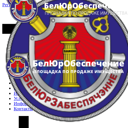
Регистрация
Вход
Главная
Арестованное имущество
Реестр несостоявшихся торгов
Реестр переоценок
Частное имущество
Государственное имущество
Интернет-магазин
Интернет-витрина
Услуги
Информация
Контакты