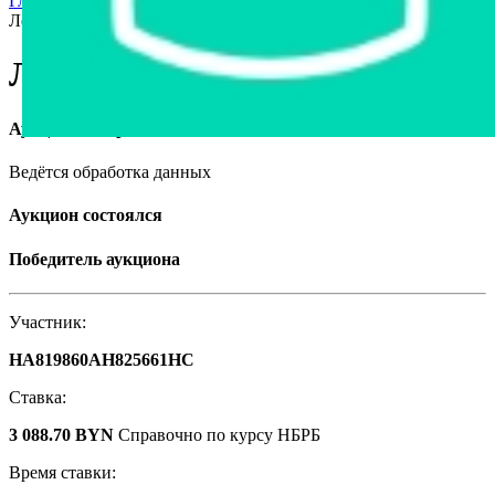
Главная страница
›
Станки и оборудование
›
Ленточнопильный станок
Ленточнопильный станок
Аукцион завершён
Ведётся обработка данных
Аукцион состоялся
Победитель аукциона
Участник:
HA819860AH825661HC
Ставка:
3 088.70 BYN
Справочно по курсу НБРБ
Время ставки: