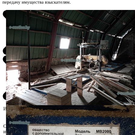
передачу имущества взыскателям.
Информация о предмете торгов
Ленточнопильный станок (пилорама)
МВ-2000. Длина распиливаемого бревна: -
Описание
наибольшая - 6500 мм - наименьшая - 1200
имущества
мм. Диаметр распиливаемого бревна: -