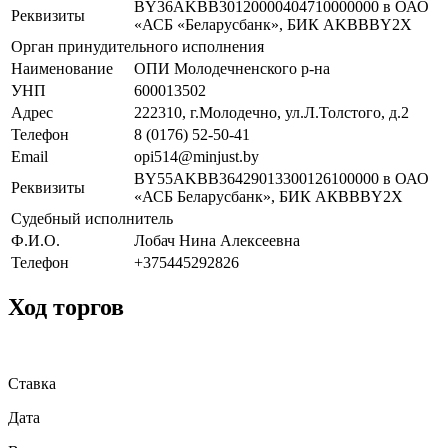
BY36AKBB30120000404710000000 в ОАО
Реквизиты
«АСБ «Беларусбанк», БИК AKBBBY2X
Орган принудительного исполнения
Наименование
ОПИ Молодечненского р-на
УНП
600013502
Адрес
222310, г.Молодечно, ул.Л.Толстого, д.2
Телефон
8 (0176) 52-50-41
Email
opi514@minjust.by
BY55AKBB36429013300126100000 в ОАО
Реквизиты
«АСБ Беларусбанк», БИК АКВВВY2X
Судебный исполнитель
Ф.И.О.
Лобач Нина Алексеевна
Телефон
+375445292826
Ход торгов
Ставка
Дата