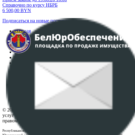
Справочно по курсу НБРБ
6 500,00
BYN
Подписаться на новые поступления
Главная
Аукционы
Интернет-магазин
Регламент организации и проведения торгов
Пользовательское соглашение
Политика в отношении обработки персональных
данных
ПОЛОЖЕНИЕ О ПОЛИТИКЕ ОБРАБОТКИ COOKIE-
ФАЙЛОВ
Настройки cookie-файлов
Контакты
© 2026 Республиканское унитарное предприятие по оказанию
услуг "БелЮрОбеспечение" - Все права защищены авторским
правом
Республиканское унитарное предприятие по оказанию услуг "БелЮрОбеспечение"