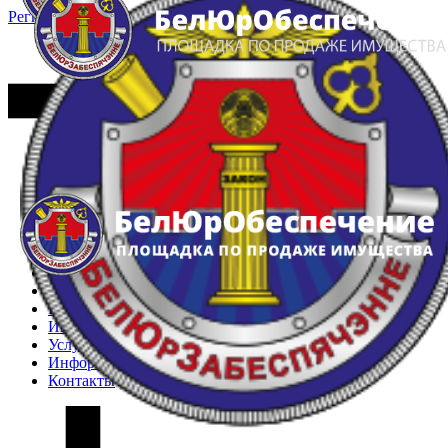
Регистрация
Вход
Главная
Арестованное имущество
Реестр несостоявшихся торгов
Реестр переоценок
Частное имущество
Государственное имущество
Интернет-магазин
Интернет-витрина
Услуги
Информация
Контакты