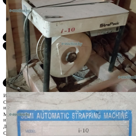
Информация о предмете торгов
Описание
Бывшее в употреблении. Комплектность и ра
имущества
проверялась.
Местоположение
Минская область, Логойский р-н, д. Жабичи
имущества
Должник
Общество с ограниченной ответственностью
Обременения
Арест судебного исполнителя. Залог.