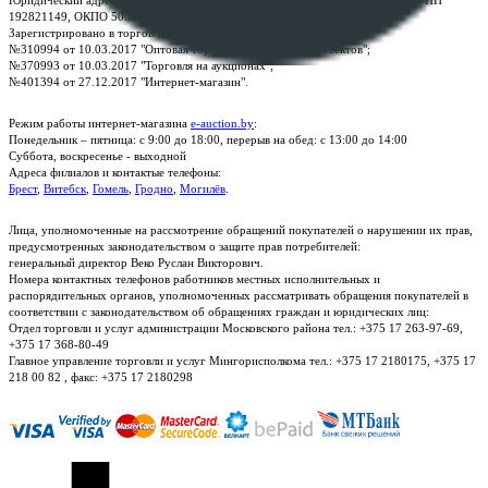
Юридический адрес: г. Минск, пр-т. Дзержинского, 1Б, e-mail:
kanc@rup.by
, УНП
192821149, ОКПО 500111895000
Зарегистрировано в торговом реестре Республики Беларусь:
№310994 от 10.03.2017 "Оптовая торговля без торговых объектов";
№370993 от 10.03.2017 "Торговля на аукционах";
№401394 от 27.12.2017 "Интернет-магазин".
Режим работы интернет-магазина
e-auction.by
:
Понедельник – пятница: с 9:00 до 18:00, перерыв на обед: с 13:00 до 14:00
Суббота, воскресенье - выходной
Адреса филиалов и контактые телефоны:
Брест
,
Витебск
,
Гомель
,
Гродно
,
Могилёв
.
Лица, уполномоченные на рассмотрение обращений покупателей о нарушении их прав,
предусмотренных законодательством о защите прав потребителей:
генеральный директор Веко Руслан Викторович.
Номера контактных телефонов работников местных исполнительных и
распорядительных органов, уполномоченных рассматривать обращения покупателей в
соответствии с законодательством об обращениях граждан и юридических лиц:
Отдел торговли и услуг администрации Московского района тел.: +375 17 263-97-69,
+375 17 368-80-49
Главное управление торговли и услуг Мингорисполкома тел.: +375 17 2180175, +375 17
218 00 82 , факс: +375 17 2180298