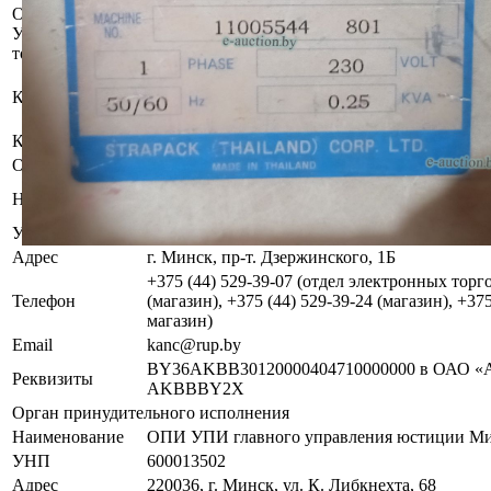
Осмотр объекта
Участник электронных торгов обязан до начала электронных т
торгов ( п.2.4.3 Регламента)
Имущество оставлено судебным исполнителе
Контактное лицо
хранителю.
За дополнительной информацией обращаться
Контакты
+375445293926
Организатор/оператор торгов
Республиканское унитарное предприятие по 
Наименование
«БелЮрОбеспечение»
УНП
192821149
Адрес
г. Минск, пр-т. Дзержинского, 1Б
+375 (44) 529-39-07 (отдел электронных торго
Телефон
(магазин), +375 (44) 529-39-24 (магазин), +37
магазин)
Email
kanc@rup.by
BY36AKBB30120000404710000000 в ОАО «А
Реквизиты
AKBBBY2X
Орган принудительного исполнения
Наименование
ОПИ УПИ главного управления юстиции Ми
УНП
600013502
Адрес
220036, г. Минск, ул. К. Либкнехта, 68