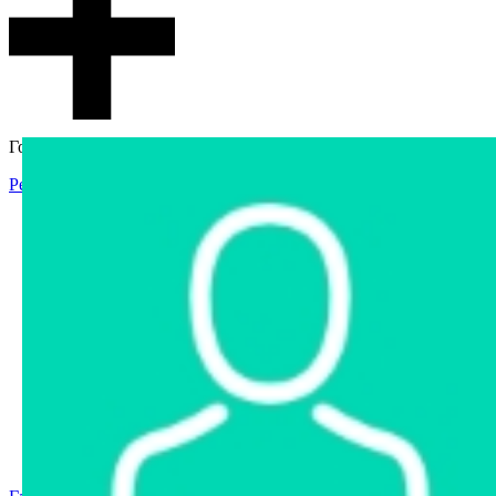
Гостевой доступ
Регистрация
Вход
Главная
Аукцион
Интернет-магазин
Интернет-витрина
Услуги
Информация
Контакты
Частное имущество
Арестованное имущество
Реестр несостоявшихся торгов
Реестр переоценок
Государственное имущество