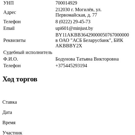
УНП
700014929
212030 г. Могилёв, ул.
Адрес
Первомайская, д. 77
Телефон
8 (0222) 29-45-73
Email
upi601@minjust.by
BY11AKBB36429000050767000000
Реквизиты
в ОАО "АСБ Беларусбанк", БИК
AKBBBY2X
Судебный исполнитель
Ф.И.О.
Бодунова Татьяна Викторовна
Телефон
+375445293194
Ход торгов
Ставка
Дата
Время
Участник