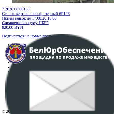
7.2026.08.00153
Станок вертикально-фрезерный 6Р12Б
Приём заявок до 17.08.26 16:00
Справочно по курсу НБРБ
820,00
BYN
Подписаться на новые поступления
Главная
Аукционы
Интернет-магазин
Регламент организации и проведения торгов
Пользовательское соглашение
Политика в отношении обработки персональных
данных
ПОЛОЖЕНИЕ О ПОЛИТИКЕ ОБРАБОТКИ COOKIE-
ФАЙЛОВ
Настройки cookie-файлов
Контакты
© 2026 Республиканское унитарное предприятие по оказанию