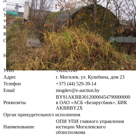
Должник
домостроительный комбинат"
Осмотр объекта
Участник электронных торгов обязан до начала электронных
торгов осмотреть предмет торгов ( п.2.4.3 Регламента)
Контактное лицо
Специалисты по продаже
Контакты
+375445293914
Организатор/оператор торгов
Могилевский филиал
республиканского унитарного
Наименование
предприятия по оказанию услуг
«БелЮрОбеспечение»
УНП
192821149
Адрес
г. Могилев, ул. Кулибина, дом 23
Телефон
+375 (44) 529-39-14
Email
mogilev@e-auction.by
BY91AKBB30120000454790000000
Реквизиты
в ОАО «АСБ «Беларусбанк», БИК
AKBBBY2X
Орган принудительного исполнения
ОПИ УПИ главного управления
Наименование
юстиции Могилевского
облисполкома