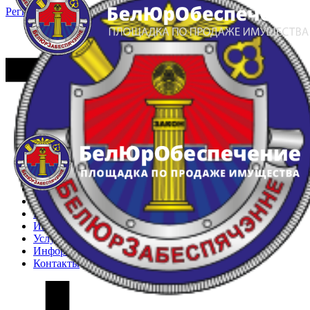
Регистрация
Вход
Главная
Арестованное имущество
Реестр несостоявшихся торгов
Реестр переоценок
Частное имущество
Государственное имущество
Интернет-магазин
Интернет-витрина
Услуги
Информация
Контакты