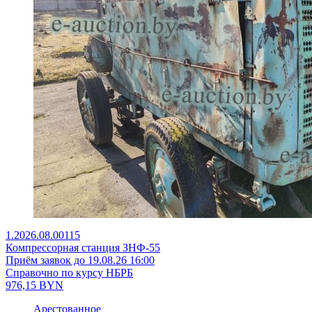
1.2026.08.00115
Компрессорная станция ЗНФ-55
Приём заявок до 19.08.26 16:00
Справочно по курсу НБРБ
976,15
BYN
Арестованное