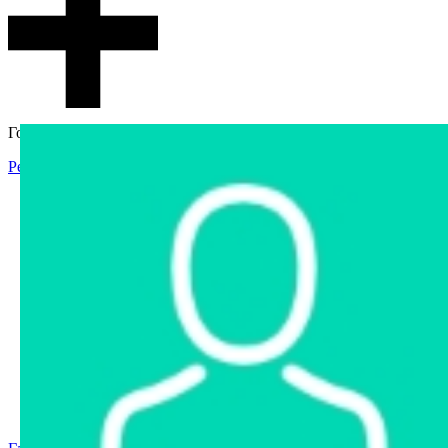
Гостевой доступ
Регистрация
Вход
Главная
Аукцион
Интернет-магазин
Интернет-витрина
Услуги
Информация
Контакты
Частное имущество
Арестованное имущество
Реестр несостоявшихся торгов
Реестр переоценок
Государственное имущество