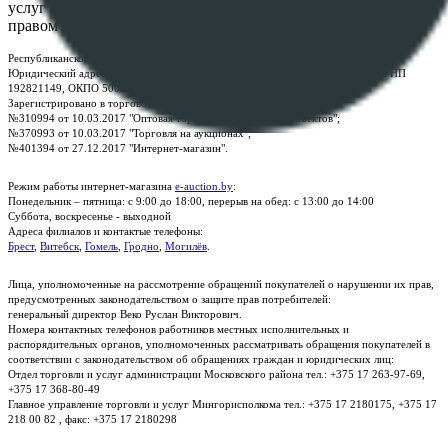
услуг "БелЮрОбеспечение" - Все права защищены авторским
правом
Республиканское унитарное предприятие по оказанию услуг "БелЮрОбеспечение"
Юридический адрес: г. Минск, пр-т. Дзержинского, 1Б, e-mail:
kanc@rup.by
, УНП
192821149, ОКПО 500111895000
Зарегистрировано в торговом реестре Республики Беларусь:
№310994 от 10.03.2017 "Оптовая торговля без торговых объектов";
№370993 от 10.03.2017 "Торговля на аукционах";
№401394 от 27.12.2017 "Интернет-магазин".
Режим работы интернет-магазина
e-auction.by
:
Понедельник – пятница: с 9:00 до 18:00, перерыв на обед: с 13:00 до 14:00
Суббота, воскресенье - выходной
Адреса филиалов и контактые телефоны:
Брест
,
Витебск
,
Гомель
,
Гродно
,
Могилёв
.
Лица, уполномоченные на рассмотрение обращений покупателей о нарушении их прав,
предусмотренных законодательством о защите прав потребителей:
генеральный директор Веко Руслан Викторович.
Номера контактных телефонов работников местных исполнительных и
распорядительных органов, уполномоченных рассматривать обращения покупателей в
соответствии с законодательством об обращениях граждан и юридических лиц:
Отдел торговли и услуг администрации Московского района тел.: +375 17 263-97-69,
+375 17 368-80-49
Главное управление торговли и услуг Мингорисполкома тел.: +375 17 2180175, +375 17
218 00 82 , факс: +375 17 2180298